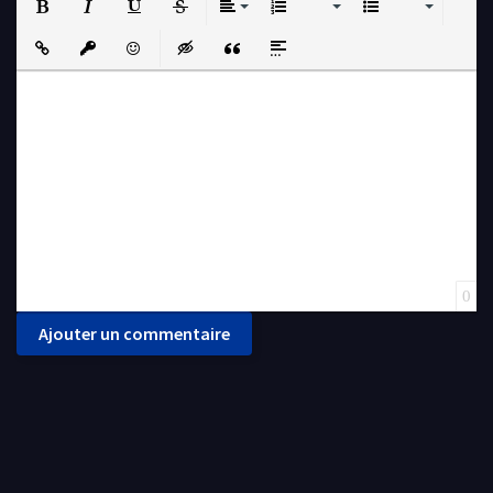
Bold
Italic
Underline
Strikethrough
Align
Ordered List
Unordered List
Insert Link
Insert protected link
Emoticons
Insert hidden text
Insert Quote
Insert spoiler
0
Ajouter un commentaire