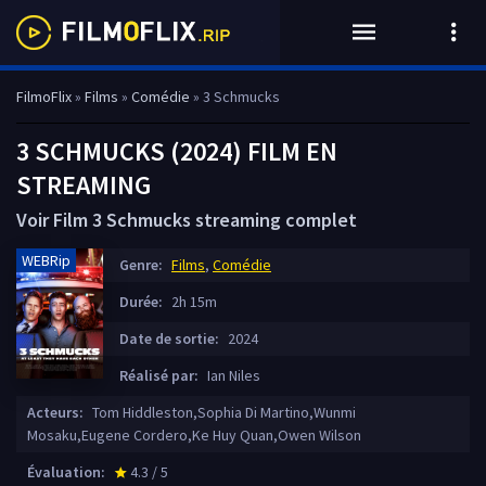
FilmoFlix
»
Films
»
Comédie
» 3 Schmucks
3 SCHMUCKS (2024) FILM EN
STREAMING
Voir Film 3 Schmucks streaming complet
WEBRip
Genre:
Films
,
Comédie
Durée:
2h 15m
Date de sortie:
2024
Réalisé par:
Ian Niles
Acteurs:
Tom Hiddleston,Sophia Di Martino,Wunmi
Mosaku,Eugene Cordero,Ke Huy Quan,Owen Wilson
Évaluation:
4.3 / 5
star_rate