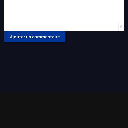
0
Ajouter un commentaire
FilmoFlix met à votre disposition une grande panoplie de films et séries de tout