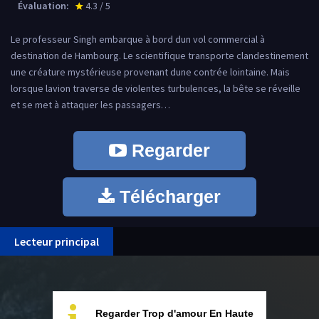
Évaluation:
4.3 / 5
star_rate
Le professeur Singh embarque à bord dun vol commercial à
destination de Hambourg. Le scientifique transporte clandestinement
une créature mystérieuse provenant dune contrée lointaine. Mais
lorsque lavion traverse de violentes turbulences, la bête se réveille
et se met à attaquer les passagers…
Regarder
Télécharger
Lecteur principal
Regarder Trop d'amour En Haute