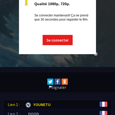
i
Qualité 1080p, 720p.
Se connecter maintenant! Ça ne prend
que 30 secondes pour regarder le film.
Se connecter
close
Signaler
Lien 1 :
YOUNETU
Lien 2 :
DOOD