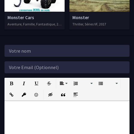
Monster Cars
Monster
Aventure, Famille, Fantastique, 2016
Thriller, Séries VF, 2017
Bold
Italic
Underline
Strikethrough
Align
Ordered List
Unordered List
Insert Link
Insert protected link
Emoticons
Insert hidden text
Insert Quote
Insert spoiler