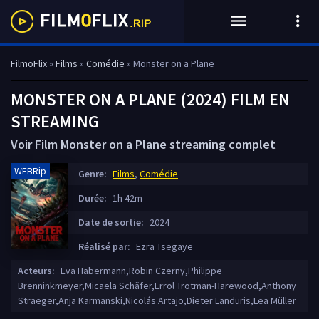
FilmoFlix
»
Films
»
Comédie
» Monster on a Plane
MONSTER ON A PLANE (2024) FILM EN
STREAMING
Voir Film Monster on a Plane streaming complet
WEBRip
Genre:
Films
,
Comédie
Durée:
1h 42m
Date de sortie:
2024
Réalisé par:
Ezra Tsegaye
Acteurs:
Eva Habermann,Robin Czerny,Philippe
Brenninkmeyer,Micaela Schäfer,Errol Trotman-Harewood,Anthony
Straeger,Anja Karmanski,Nicolás Artajo,Dieter Landuris,Lea Müller