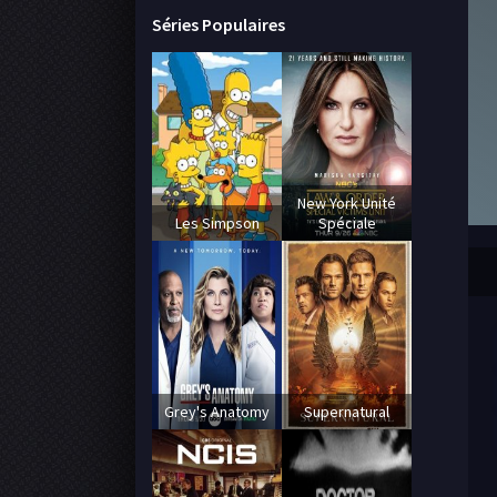
Séries Populaires
New York Unité
Les Simpson
Spéciale
Grey's Anatomy
Supernatural