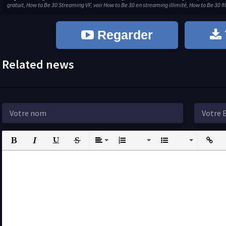
gratuit, How to Be 30 Streaming VF, voir How to Be 30 en streaming illimité, How to Be 30 f
Regarder
Related news
Bold
Italic
Underline
Strikethrough
Align
Ordered List
Unordered List
Insert L
I