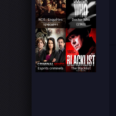
NCIS : Enquêtes
Doctor Who
spéciales
(1963)
Esprits criminels
The Blacklist