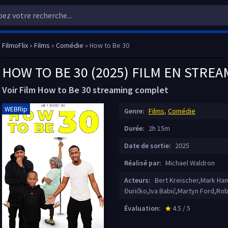
FilmoFlix
»
Films
»
Comédie
» How to Be 30
HOW TO BE 30 (2025) FILM EN STRE
Voir Film How to Be 30 streaming complet
WEBRip
Genre:
Films
,
Comédie
Durée:
2h 15m
Date de sortie:
2025
Réalisé par:
Michael Waldron
Acteurs:
Bert Kreischer,Mark Ham
Đuričko,Iva Babić,Martyn Ford,Ro
Évaluation:
4.5 / 5
star_rate