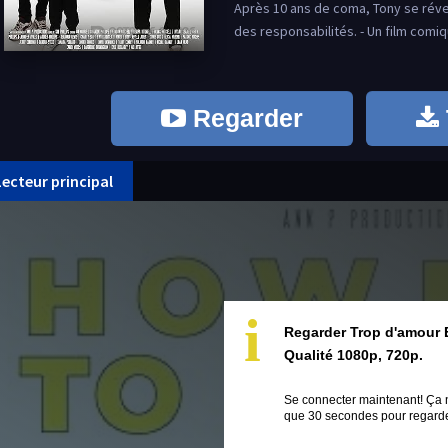
Après 10 ans de coma, Tony se réveill
des responsabilités. - Un film comiq
Regarder
Lecteur principal
i
Regarder Trop d'amour 
Qualité 1080p, 720p.
Se connecter maintenant! Ça 
que 30 secondes pour regarder