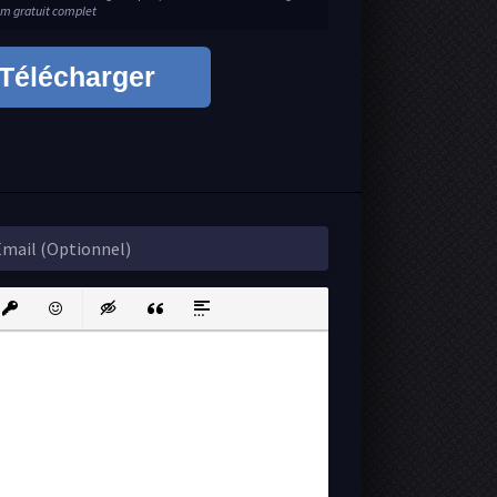
ilm gratuit complet
Télécharger
ink
nsert protected link
Emoticons
Insert hidden text
Insert Quote
Insert spoiler