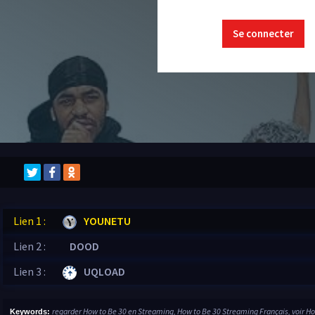
Se connecter
Lien 1 :
YOUNETU
Lien 2 :
DOOD
Lien 3 :
UQLOAD
regarder How to Be 30 en Streaming, How to Be 30 Streaming Français, voir H
Keywords: