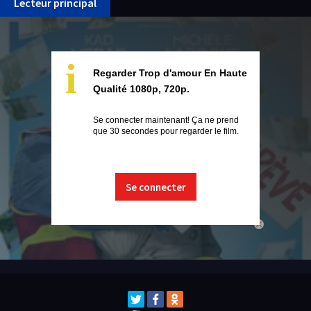
Lecteur principal
i
Regarder Trop d'amour En Haute
Qualité 1080p, 720p.
Se connecter maintenant! Ça ne prend
que 30 secondes pour regarder le film.
Se connecter
close