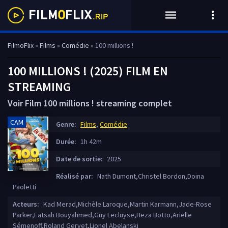
FilmoFlix
»
Films
»
Comédie
» 100 millions !
100 MILLIONS ! (2025) FILM EN
STREAMING
Voir Film 100 millions ! streaming complet
CAM
Genre:
Films
,
Comédie
Durée:
1h 42m
Date de sortie:
2025
Réalisé par:
Nath Dumont,Christel Bordon,Doina
Paoletti
Acteurs:
Kad Merad,Michèle Laroque,Martin Karmann,Jade-Rose
Parker,Fatsah Bouyahmed,Guy Lecluyse,Heza Botto,Arielle
Sémenoff,Roland Gervet,Lionel Abelanski