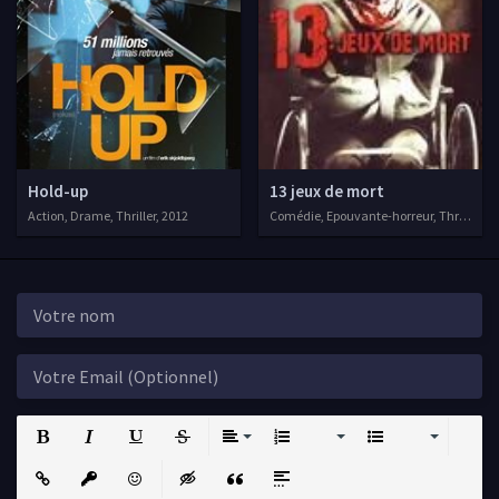
Hold-up
13 jeux de mort
Action, Drame, Thriller, 2012
Comédie, Epouvante-horreur, Thriller, 2
Bold
Italic
Underline
Strikethrough
Align
Ordered List
Unordered List