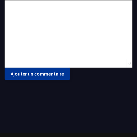
Insert Link
Insert protected link
Emoticons
Insert hidden text
Insert Quote
Insert spoiler
0
Ajouter un commentaire