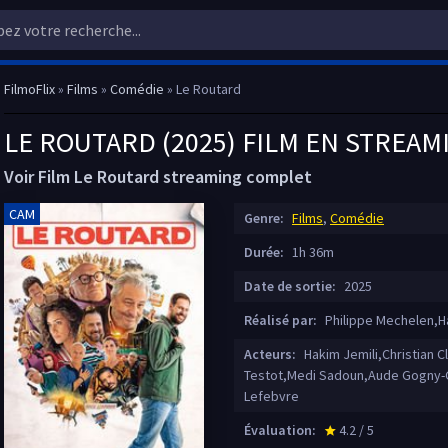
FilmoFlix
»
Films
»
Comédie
» Le Routard
LE ROUTARD (2025) FILM EN STREAM
Voir Film Le Routard streaming complet
CAM
Genre:
Films
,
Comédie
Durée:
1h 36m
Date de sortie:
2025
Réalisé par:
Philippe Mechelen,
Acteurs:
Hakim Jemili,Christian 
Testot,Medi Sadoun,Aude Gogny-Go
Lefebvre
Évaluation:
4.2 / 5
star_rate