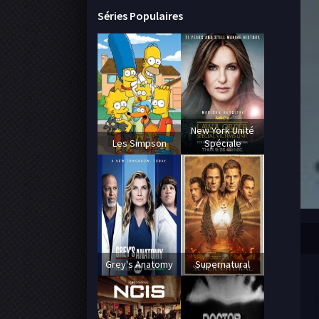
Séries Populaires
New York Unité
Les Simpson
Spéciale
Grey's Anatomy
Supernatural