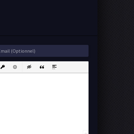
ink
nsert protected link
Emoticons
Insert hidden text
Insert Quote
Insert spoiler