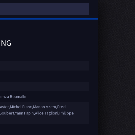
ING
Hamza Boumalki
Clavier,Michel Blanc,Manon Azem,Fred
ubert,Yann Papin,Alice Taglioni,Philippe