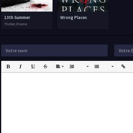
13th Summer
Wrong Places
Thriller, Drame
Bold
Italic
Underline
Strikethrough
Align
Ordered List
Unordered List
Insert L
I