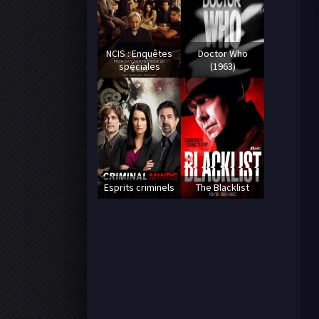
NCIS : Enquêtes
Doctor Who
spéciales
(1963)
Esprits criminels
The Blacklist