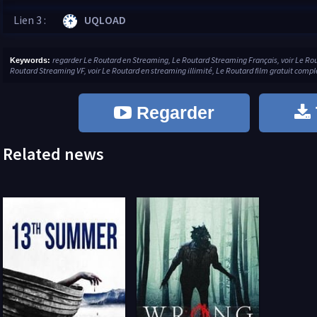
Lien 3 :
UQLOAD
regarder Le Routard en Streaming, Le Routard Streaming Français, voir Le Ro
Keywords:
Routard Streaming VF, voir Le Routard en streaming illimité, Le Routard film gratuit compl
Regarder
Related news