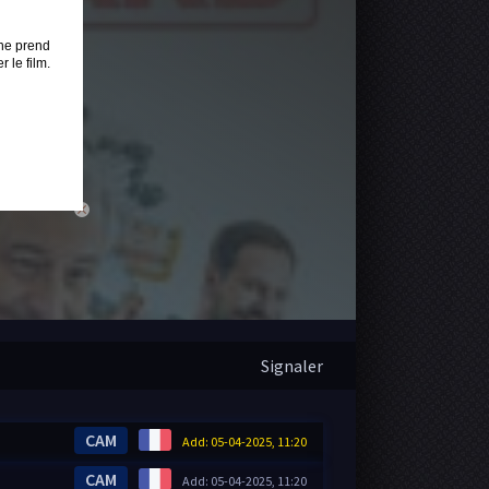
ne prend
 le film.
close
Signaler
CAM
Add: 05-04-2025, 11:20
CAM
Add: 05-04-2025, 11:20