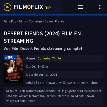
FilmoFlix
»
Films
»
Comédie
» Desert Fiends
DESERT FIENDS (2024) FILM EN
STREAMING
Voir Film Desert Fiends streaming complet
WEBRip
Genre:
Comédie
,
Thriller
Durée:
1h45min
Date de sortie:
2024
Réalisé par:
Shawn C. Phillips,Warren Dean Fulton
Acteurs:
Eric Roberts,Tom Arnold,Bai Ling,Spencer Breslin,Robert
LaSardo,William McNamara,Lorelei Linklater,Lisa Wilcox,Shawn C.
Phillips,Nicole Butler