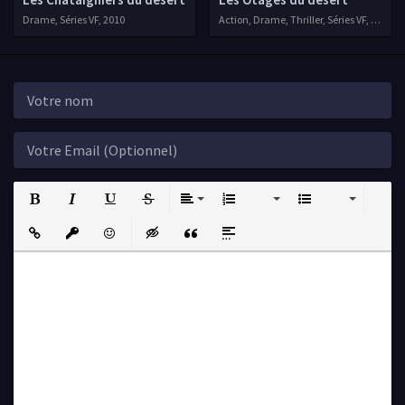
Drame, Séries VF, 2010
Action, Drame, Thriller, Séries VF, 2014
Bold
Italic
Underline
Strikethrough
Align
Ordered List
Unordered List
Insert Link
Insert protected link
Emoticons
Insert hidden text
Insert Quote
Insert spoiler