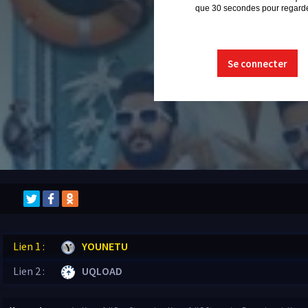
que 30 secondes pour regarder
Se connecter
Lien 1 :
YOUNETU
Lien 2 :
UQLOAD