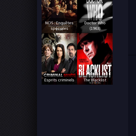
NCIS : Enquêtes
Doctor Who
spéciales
(1963)
Esprits criminels
The Blacklist