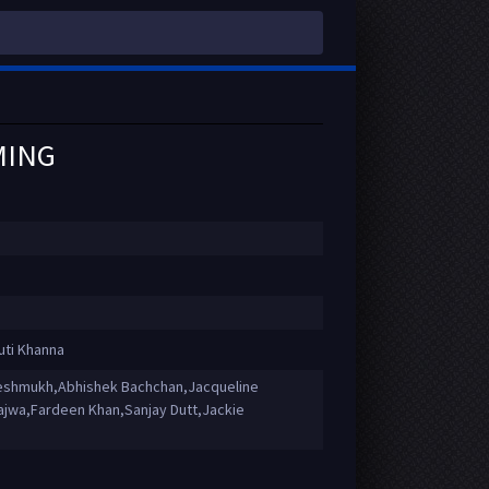
MING
uti Khanna
eshmukh,Abhishek Bachchan,Jacqueline
ajwa,Fardeen Khan,Sanjay Dutt,Jackie