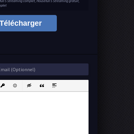
full 5 Streaming complet, Housefull 5 Streaming gratuit,
mplet
Télécharger
ink
nsert protected link
Emoticons
Insert hidden text
Insert Quote
Insert spoiler