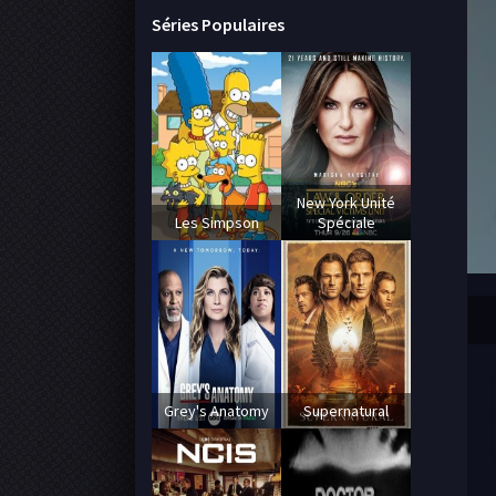
Séries Populaires
New York Unité
Les Simpson
Spéciale
Grey's Anatomy
Supernatural