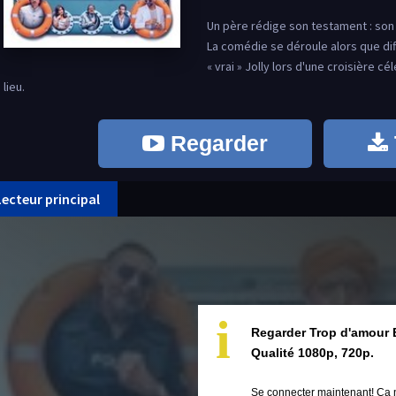
Un père rédige son testament : son fi
La comédie se déroule alors que di
« vrai » Jolly lors d'une croisière c
lieu.
Regarder
Lecteur principal
i
Regarder Trop d'amour 
Qualité 1080p, 720p.
Se connecter maintenant! Ça 