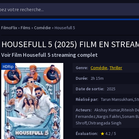
FilmoFlix
»
Films
»
Comédie
» Housefull 5
HOUSEFULL 5 (2025) FILM EN STREA
Voir Film Housefull 5 streaming complet
HDRip
Genre:
Comédie
,
Thriller
Durée:
2h 15m
Date de sortie:
2025
Réalisé par:
Tarun Mansukhani,St
Acteurs:
Akshay Kumar,Riteish D
Fernandez,Nargis Fakhri,Sonam B
Shroff,Chitrangada Singh
Évaluation:
4.2 / 5
star_rate