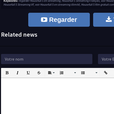
regarder Housefull 5 en Streaming, Housefull 5 Streaming Français, voir House
Keywords:
Housefull 5 Streaming VF, voir Housefull 5 en streaming illimité, Housefull 5 film gratuit co
Regarder
Related news
Bold
Italic
Underline
Strikethrough
Align
Ordered List
Unordered List
Insert L
I