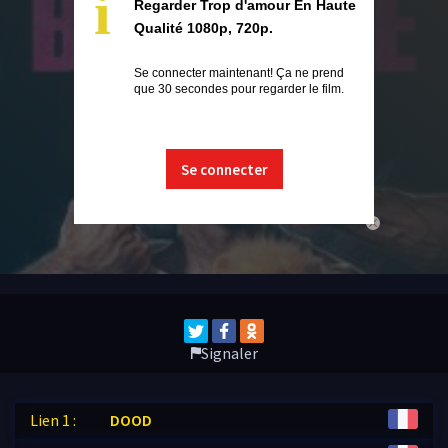
i
Regarder Trop d'amour En Haute
Qualité 1080p, 720p.
Se connecter maintenant! Ça ne prend
que 30 secondes pour regarder le film.
Se connecter
close
Signaler
Lien 1 :
DOOD