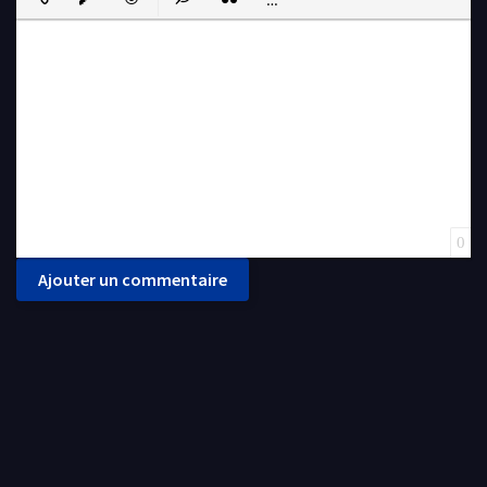
Insert Link
Insert protected link
Emoticons
Insert hidden text
Insert Quote
Insert spoiler
0
Ajouter un commentaire