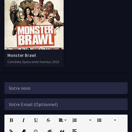
Monster Brawl
Comédie, Epouvante-horreur, 2013
Bold
Italic
Underline
Strikethrough
Align
Ordered List
Unordered List