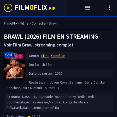
FilmoFlix
»
Films
»
Comédie
» Brawl
BRAWL (2026) FILM EN STREAMING
Voir Film Brawl streaming complet
CAM
Genre:
Films
,
Comédie
Durée:
1h 58m
Date de sortie:
2026
Réalisé par:
Julien Royal,Benjamin Gens,Camille
Sanchez,Laura Mimault Fourneaux
Acteurs:
Nassim Lyes,Anaïde Rozam,Ramzy Bedia,Hedi
Bouchenafa,Arriles Amrani,Matthieu Longatte,Marina
Foïs,Hatik,Hakim Jemili,Laminé Ba
Évaluation:
4.8 / 5
star_rate