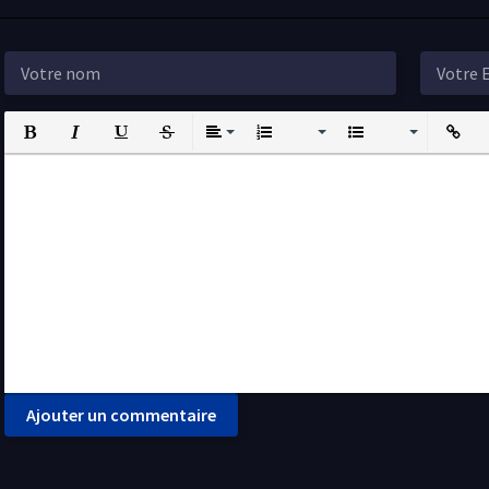
Bold
Italic
Underline
Strikethrough
Align
Ordered List
Unordered List
Insert L
I
Ajouter un commentaire