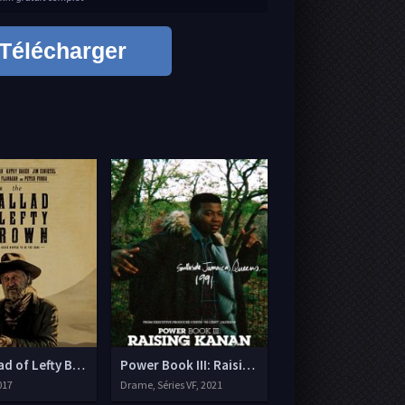
Télécharger
ur
ad of Lefty Brown
Power Book III: Raising Kanan
017
Drame, Séries VF, 2021