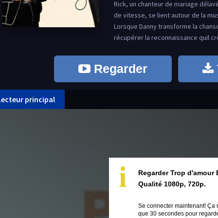
Rick, un chanteur de mariage délav
de vitesse, se lient autour de la mu
Lorsque Danny transforme la chans
récupérer la reconnaissance quil cro
Regarder
Lecteur principal
i
Regarder Trop d'amour 
Qualité 1080p, 720p.
Se connecter maintenant! Ça 
que 30 secondes pour regarder