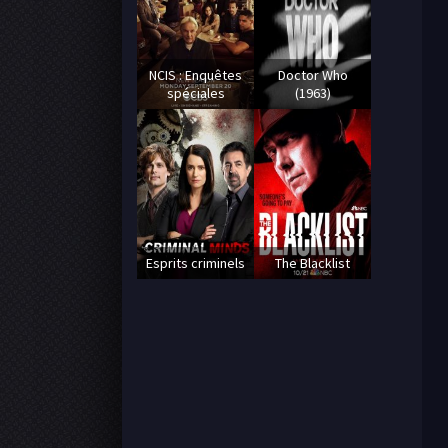
NCIS : Enquêtes
Doctor Who
spéciales
(1963)
Esprits criminels
The Blacklist