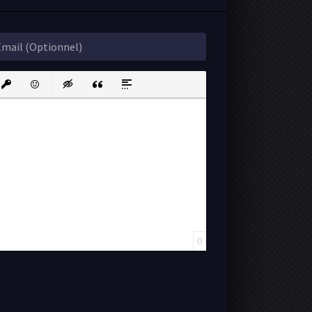
ink
nsert protected link
Emoticons
Insert hidden text
Insert Quote
Insert spoiler
0