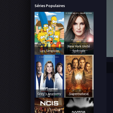
Séries Populaires
New York Unité
Les Simpson
Spéciale
Grey's Anatomy
Supernatural