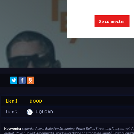
Se connecter
Lien 1 :
DOOD
Lien 2 :
UQLOAD
regarder Power Ballad en Streaming, Power Ballad Streaming Français, voir 
Keywords:
gratuit, Power Ballad Streaming VF, voir Power Ballad en streaming illimité, Power Ballad 