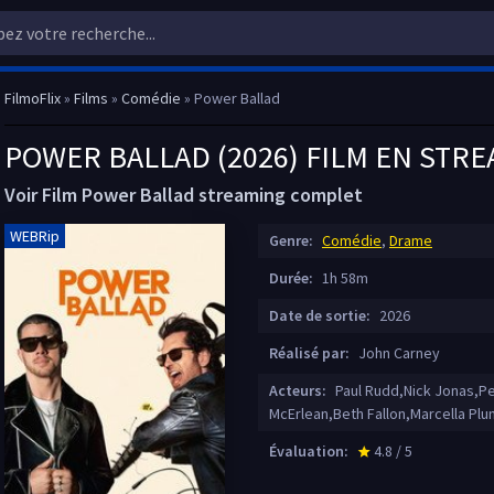
FilmoFlix
»
Films
»
Comédie
» Power Ballad
POWER BALLAD (2026) FILM EN STR
Voir Film Power Ballad streaming complet
WEBRip
Genre:
Comédie
,
Drame
Durée:
1h 58m
Date de sortie:
2026
Réalisé par:
John Carney
Acteurs:
Paul Rudd,Nick Jonas,Pe
McErlean,Beth Fallon,Marcella Pl
Évaluation:
4.8 / 5
star_rate