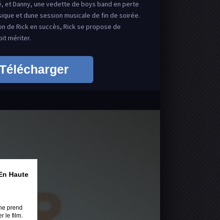
é, et Danny, une vedette de boys band en perte
sique et dune session musicale de fin de soirée.
on de Rick en succès, Rick se propose de
it mériter.
Télécharger
En Haute
ne prend
 le film.