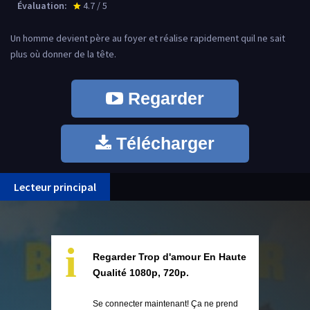
Évaluation:
4.7 / 5
star_rate
Un homme devient père au foyer et réalise rapidement quil ne sait
plus où donner de la tête.
Regarder
Télécharger
Lecteur principal
i
Regarder Trop d'amour En Haute
Qualité 1080p, 720p.
Se connecter maintenant! Ça ne prend