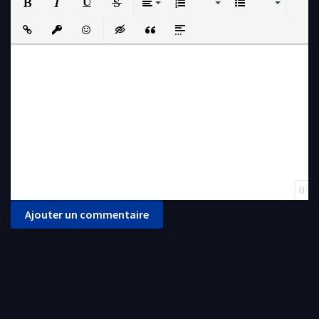
Bold
Italic
Underline
Strikethrough
Align
Ordered List
Unordered List
Insert Link
Insert protected link
Emoticons
Insert hidden text
Insert Quote
Insert spoiler
0
Ajouter un commentaire