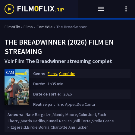
FilmoFlix
»
Films
»
Comédie
» The Breadwinner
THE BREADWINNER (2026) FILM EN
STREAMING
Voir Film The Breadwinner streaming complet
CAM
Genre:
Films
,
Comédie
Durée:
1h35 min
Date de sortie:
2026
Réalisé par:
Eric Appel,Dea Cantu
Acteurs:
Nate Bargatze,Mandy Moore,Colin Jost,Zach
Cherry,Martin Herlihy,Kumail Nanjiani,Will Forte,Stella Grace
Fitzgerald,Birdie Borria,Charlotte Ann Tucker