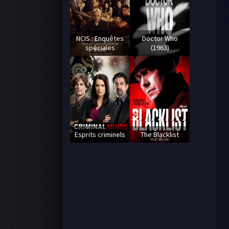
NCIS : Enquêtes
Doctor Who
spéciales
(1963)
Esprits criminels
The Blacklist