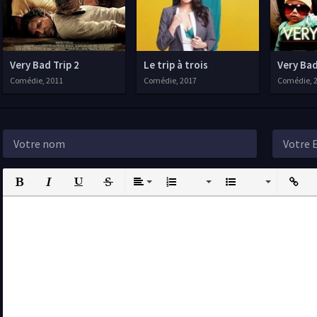
Very Bad Trip 2
Le trip à trois
Very Bad
Comédie, 2011
Comédie, 2017
Comédie, 
Bold
Italic
Underline
Strikethrough
Align
Ordered List
Unordered List
Insert L
I