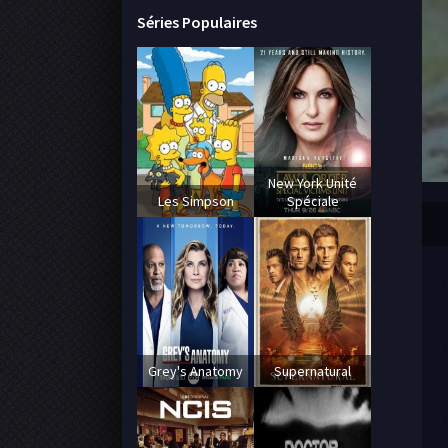
Séries Populaires
New York Unité
Les Simpson
Spéciale
Grey's Anatomy
Supernatural