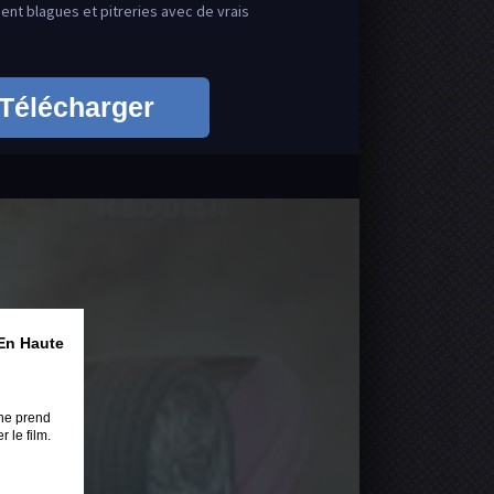
nent blagues et pitreries avec de vrais
Télécharger
En Haute
ne prend
 le film.