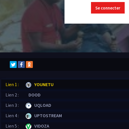
Se connecter
Lien 1 :
YOUNETU
Lien 2 :
DOOD
Lien 3 :
UQLOAD
Lien 4 :
UPTOSTREAM
Lien 5 :
VIDOZA