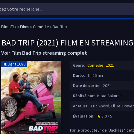
FilmoFlix
»
Films
»
Comédie
» Bad Trip
BAD TRIP (2021) FILM EN STREAMING
Voir Film Bad Trip streaming complet
HDLight 1080
Genre:
Comédie
,
2021
Durée:
1h 26min
Date de sortie:
2021
Réalisé par:
Kitao Sakurai
Acteurs:
Eric André, Lil Rel Hower
Évaluation:
3,0 / 5
star_rate
Par le producteur de "Jackass", ce