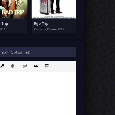
 Trip
Ego Trip
2009
Comédie, Drame, 2015
ink
nsert protected link
Emoticons
Insert hidden text
Insert Quote
Insert spoiler