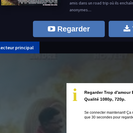
amis dans un road trip où ils enchaî
anonymes....
Regarder
Lecteur principal
i
Regarder Trop d'amour 
Qualité 1080p, 720p.
Se connecter maintenant! Ça 
que 30 secondes pour regarder