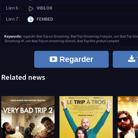
Lien 6 :
VIDLOX
Lien 7 :
FEMBED
regarder Bad Trip en Streaming, Bad Trip Streaming Français, voir Bad Trip St
Keywords:
Streaming VF, voir Bad Trip en streaming illimité, Bad Trip film gratuit complet
Regarder
Related news