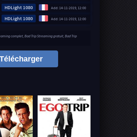
HDLight 1080
Add: 14-11-2019, 12:00
HDLight 1080
Add: 14-11-2019, 12:00
reaming complet, Bad Trip Streaming gratuit, Bad Trip
Télécharger