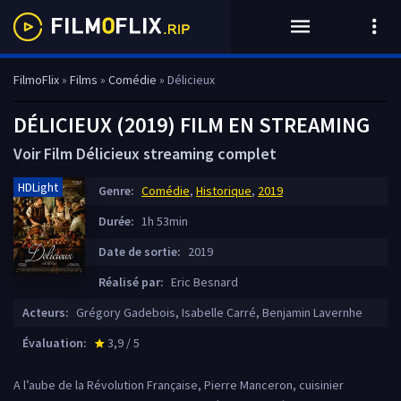
FilmoFlix
»
Films
»
Comédie
» Délicieux
DÉLICIEUX (2019) FILM EN STREAMING
Voir Film Délicieux streaming complet
HDLight
Genre:
Comédie
,
Historique
,
2019
Durée:
1h 53min
Date de sortie:
2019
Réalisé par:
Eric Besnard
Acteurs:
Grégory Gadebois, Isabelle Carré, Benjamin Lavernhe
Évaluation:
3,9 / 5
star_rate
A l’aube de la Révolution Française, Pierre Manceron, cuisinier