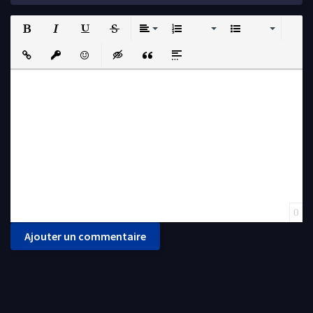
Bold
Italic
Underline
Strikethrough
Align
Ordered List
Unordered List
Insert Link
Insert protected link
Emoticons
Insert hidden text
Insert Quote
Insert spoiler
0
Ajouter un commentaire