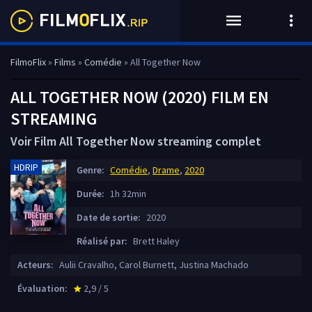
FilmoFlix
»
Films
»
Comédie
» All Together Now
ALL TOGETHER NOW (2020) FILM EN
STREAMING
Voir Film All Together Now streaming complet
HDRIP
Genre:
Comédie
,
Drame
,
2020
Durée:
1h 32min
Date de sortie:
2020
Réalisé par:
Brett Haley
Acteurs:
Aulii Cravalho, Carol Burnett, Justina Machado
Évaluation:
2,9 / 5
star_rate