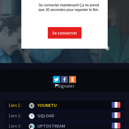
Se connecter maintenant! Ça ne prend
que 30 secondes pour regarder le film.
Se connecter
close
Signaler
Lien 1 :
YOUNETU
Lien 2 :
UQLOAD
Lien 3 :
UPTOSTREAM