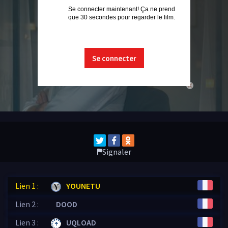
Se connecter maintenant! Ça ne prend
que 30 secondes pour regarder le film.
Se connecter
close
Signaler
Lien 1 :
YOUNETU
Lien 2 :
DOOD
Lien 3 :
UQLOAD