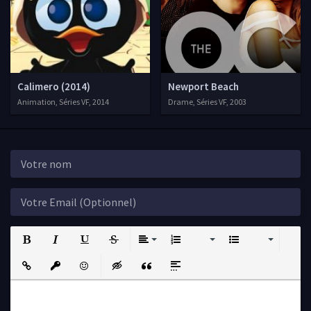
Calimero (2014)
Newport Beach
Animation, Séries VF, 2014
Drame, Séries VF, 2003
Bold
Italic
Underline
Strikethrough
Align
Ordered List
Unordered List
Insert Link
Insert protected link
Emoticons
Insert hidden text
Insert Quote
Insert spoiler