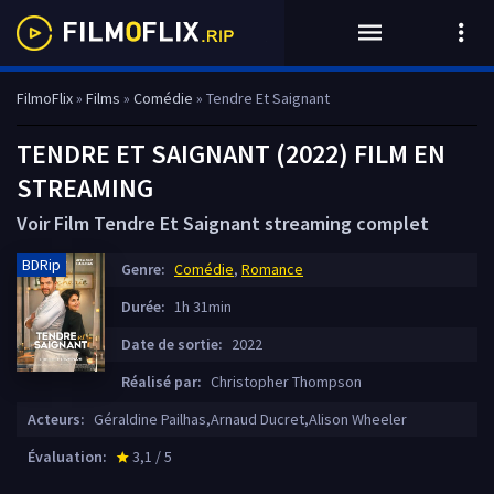
FilmoFlix
»
Films
»
Comédie
» Tendre Et Saignant
TENDRE ET SAIGNANT (2022) FILM EN
STREAMING
Voir Film Tendre Et Saignant streaming complet
BDRip
Genre:
Comédie
,
Romance
Durée:
1h 31min
Date de sortie:
2022
Réalisé par:
Christopher Thompson
Acteurs:
Géraldine Pailhas,Arnaud Ducret,Alison Wheeler
Évaluation:
3,1 / 5
star_rate