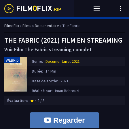
FilmoFlix
»
Films
»
Documentaire
» The Fabric
THE FABRIC (2021) FILM EN STREAMING
Voir Film The Fabric streaming complet
WEBRip
Genre:
Documentaire
,
2021
Durée:
14 Min
Date de sortie:
2021
Réalisé par:
Iman Behrouzi
Évaluation:
4.2 / 5
star_rate
Regarder