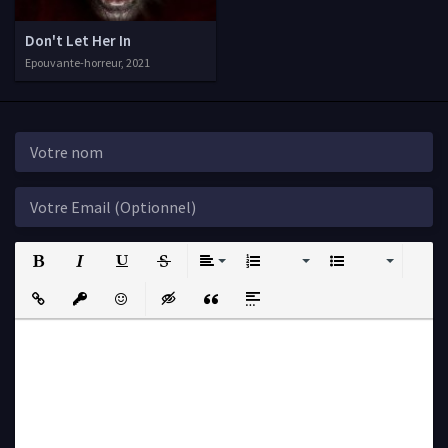
Don't Let Her In
Epouvante-horreur, 2021
Bold
Italic
Underline
Strikethrough
Align
Ordered List
Unordered List
Insert Link
Insert protected link
Emoticons
Insert hidden text
Insert Quote
Insert spoiler