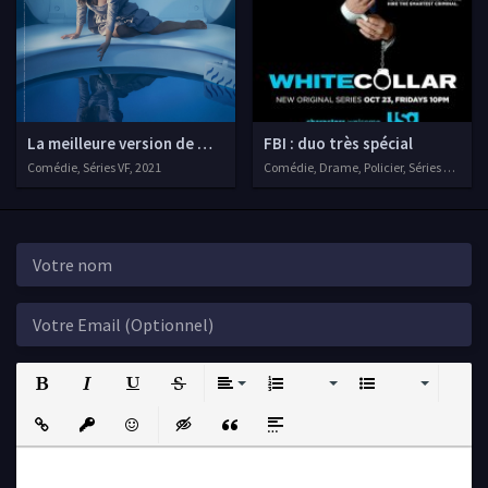
La meilleure version de moi-meme
FBI : duo très spécial
Comédie, Séries VF, 2021
Comédie, Drame, Policier, Séries VF, 2009
Bold
Italic
Underline
Strikethrough
Align
Ordered List
Unordered List
Insert Link
Insert protected link
Emoticons
Insert hidden text
Insert Quote
Insert spoiler