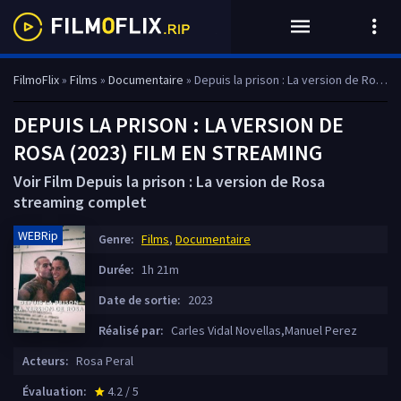
FilmoFlix
»
Films
»
Documentaire
» Depuis la prison : La version de Rosa
DEPUIS LA PRISON : LA VERSION DE
ROSA (2023) FILM EN STREAMING
Voir Film Depuis la prison : La version de Rosa
streaming complet
WEBRip
Genre:
Films
,
Documentaire
Durée:
1h 21m
Date de sortie:
2023
Réalisé par:
Carles Vidal Novellas,Manuel Perez
Acteurs:
Rosa Peral
Évaluation:
4.2 / 5
star_rate