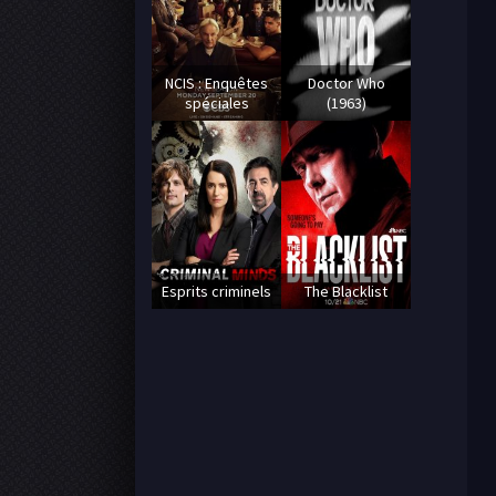
NCIS : Enquêtes
Doctor Who
spéciales
(1963)
Esprits criminels
The Blacklist