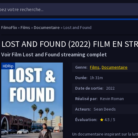
FilmoFlix
»
Films
»
Documentaire
» Lost and Found
LOST AND FOUND (2022) FILM EN ST
Voir Film Lost and Found streaming complet
HDRip
Genre:
Films
,
Documentaire
Durée:
1h 31m
Date de sortie:
2022
Réalisé par:
Kevin Roman
Acteurs:
Sean Deeds
Évaluation:
4.5 / 5
star_rate
Un documentaire inspirant sur la lut