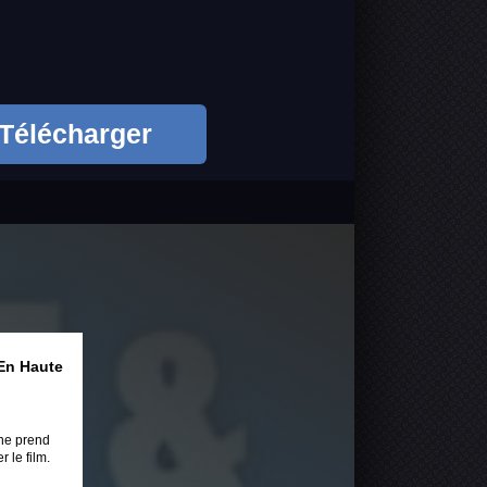
Télécharger
En Haute
ne prend
 le film.