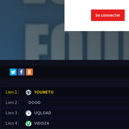
Se connecter
Lien 1 :
YOUNETU
Lien 2 :
DOOD
Lien 3 :
UQLOAD
Lien 4 :
VIDOZA