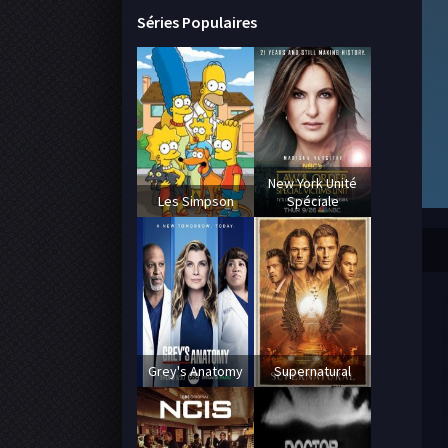
Séries Populaires
New York Unité
Les Simpson
Spéciale
Grey's Anatomy
Supernatural