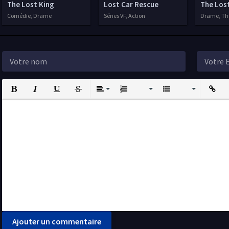
The Lost King
Lost Car Rescue
The Los
Comédie, Drame
Séries VF, Action
Drame, Thri
Bold
Italic
Underline
Strikethrough
Align
Ordered List
Unordered List
Insert L
I
Ajouter un commentaire