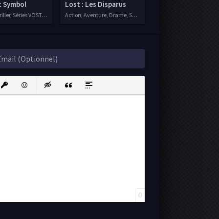
t Symbol
Lost : Les Disparus
ller, Séries VOSTFR, 2021
Action, Aventure, Drame, Séries VF, 2004
ink
nsert protected link
Emoticons
Insert hidden text
Insert Quote
Insert spoiler
0