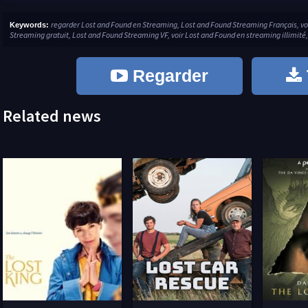
regarder Lost and Found en Streaming, Lost and Found Streaming Français, v
Keywords:
Streaming gratuit, Lost and Found Streaming VF, voir Lost and Found en streaming illimité,
Regarder
Related news