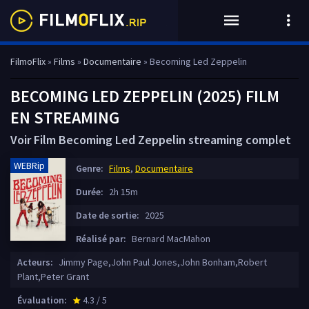
FilmoFlix
»
Films
»
Documentaire
» Becoming Led Zeppelin
BECOMING LED ZEPPELIN (2025) FILM
EN STREAMING
Voir Film Becoming Led Zeppelin streaming complet
WEBRip
Genre:
Films
,
Documentaire
Durée:
2h 15m
Date de sortie:
2025
Réalisé par:
Bernard MacMahon
Acteurs:
Jimmy Page,John Paul Jones,John Bonham,Robert
Plant,Peter Grant
Évaluation:
4.3 / 5
star_rate