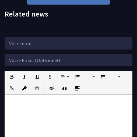
Related news
Bold
Italic
Underline
Strikethrough
Align
Ordered List
Unordered List
Insert Link
Insert protected link
Emoticons
Insert hidden text
Insert Quote
Insert spoiler