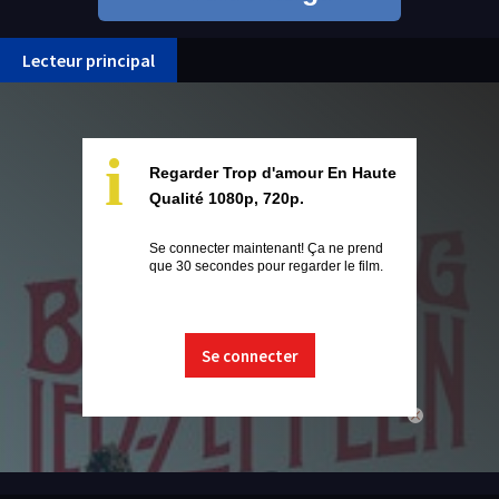
Lecteur principal
i
Regarder Trop d'amour En Haute
Qualité 1080p, 720p.
Se connecter maintenant! Ça ne prend
que 30 secondes pour regarder le film.
Se connecter
close