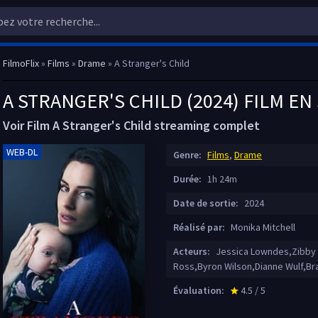
FilmoFlix
»
Films
»
Drame
» A Stranger's Child
A STRANGER'S CHILD (2024) FILM E
Voir Film A Stranger's Child streaming complet
WEB-DL
Genre:
Films
,
Drame
Durée:
1h 24m
Date de sortie:
2024
Réalisé par:
Monika Mitchell
Acteurs:
Jessica Lowndes,Zibby A
Ross,Byron Wilson,Dianne Wulf,Br
Évaluation:
4.5 / 5
star_rate