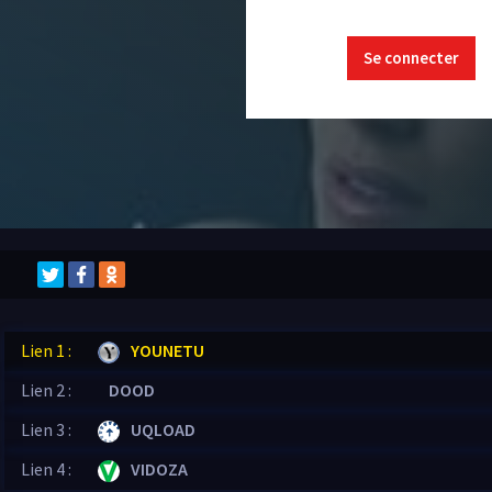
Se connecter
Lien 1 :
YOUNETU
Lien 2 :
DOOD
Lien 3 :
UQLOAD
Lien 4 :
VIDOZA