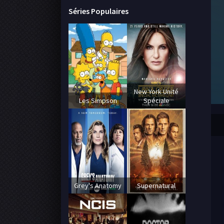
Séries Populaires
New York Unité
Les Simpson
Spéciale
Grey's Anatomy
Supernatural