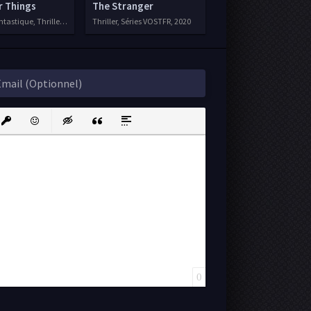
r Things
The Stranger
astique, Thriller, Séries VF, 2016
Thriller, Séries VOSTFR, 2020
ink
nsert protected link
Emoticons
Insert hidden text
Insert Quote
Insert spoiler
0