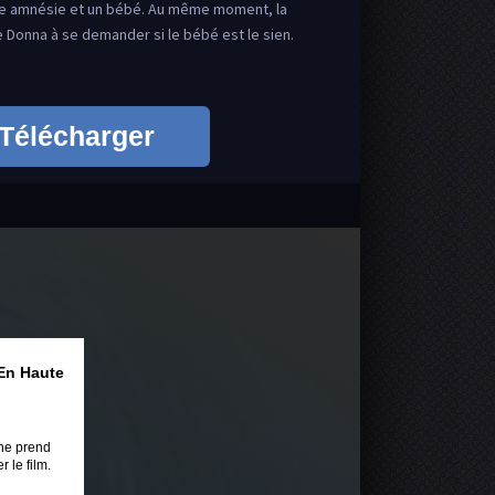
 une amnésie et un bébé. Au même moment, la
Donna à se demander si le bébé est le sien.
Télécharger
En Haute
ne prend
 le film.