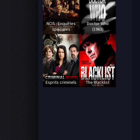
NCIS : Enquêtes
Doctor Who
spéciales
(1963)
Esprits criminels
The Blacklist