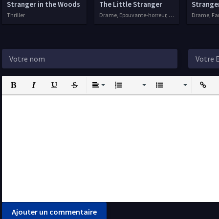
Stranger in the Woods
The Little Stranger
Strange
Thriller
Drame, Epouvante-horreur, Fantastique, 2018
Drame, Fant
Bold
Italic
Underline
Strikethrough
Align
Ordered List
Unordered List
Insert L
I
Ajouter un commentaire