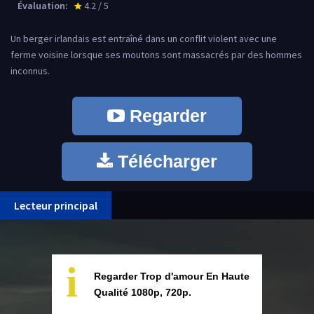
Évaluation:
4.2 / 5
star_rate
Un berger irlandais est entraîné dans un conflit violent avec une
ferme voisine lorsque ses moutons sont massacrés par des hommes
inconnus.
Regarder
Télécharger
Lecteur principal
i
Regarder Trop d'amour En Haute
Qualité 1080p, 720p.