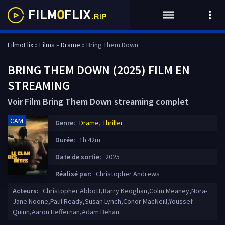
FilmoFlix
»
Films
»
Drame
» Bring Them Down
BRING THEM DOWN (2025) FILM EN
STREAMING
Voir Film Bring Them Down streaming complet
CAM
Genre:
Drame
,
Thriller
Durée:
1h 42m
Date de sortie:
2025
Réalisé par:
Christopher Andrews
Acteurs:
Christopher Abbott,Barry Keoghan,Colm Meaney,Nora-
Jane Noone,Paul Ready,Susan Lynch,Conor MacNeill,Youssef
Quinn,Aaron Heffernan,Adam Behan