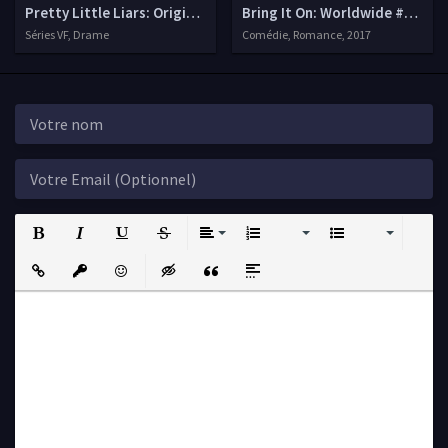
Pretty Little Liars: Original Sin
Bring It On: Worldwide #Chee
Séries VF, Drame
Comédie, Romance, 2017
Bold
Italic
Underline
Strikethrough
Align
Ordered List
Unordered List
Insert Link
Insert protected link
Emoticons
Insert hidden text
Insert Quote
Insert spoiler