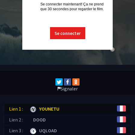
Se connecter maintenant! Ça ne prend
que 30 secondes pour regarder le film.
Se connecter
close
Signaler
Lien 1 :
YOUNETU
Lien 2 :
DOOD
Lien 3 :
UQLOAD