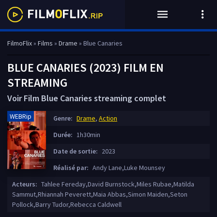
FilmoFlix
»
Films
»
Drame
» Blue Canaries
BLUE CANARIES (2023) FILM EN
STREAMING
Voir Film Blue Canaries streaming complet
WEBRip
Genre:
Drame
,
Action
Durée:
1h30min
Date de sortie:
2023
Réalisé par:
Andy Lane,Luke Mounsey
Acteurs:
Tahlee Fereday,David Burnstock,Miles Rubae,Matilda
Sammut,Rhiannah Peverett,Maia Abbas,Simon Maiden,Seton
Pollock,Barry Tudor,Rebecca Caldwell