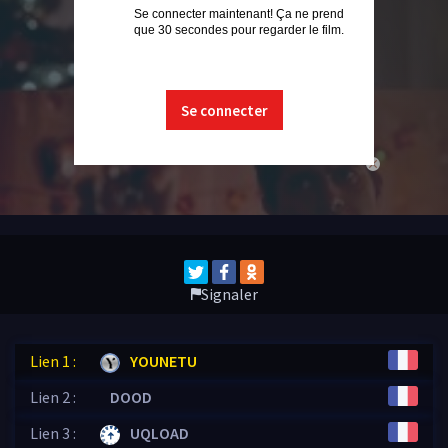
Se connecter maintenant! Ça ne prend
que 30 secondes pour regarder le film.
Se connecter
close
Signaler
Lien 1 :
YOUNETU
Lien 2 :
DOOD
Lien 3 :
UQLOAD