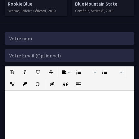
Rookie Blue
Blue Mountain State
Drame, Policier, Séries VF, 2010
Comédie, Séries VF, 2010
Bold
Italic
Underline
Strikethrough
Align
Ordered List
Unordered List
Insert Link
Insert protected link
Emoticons
Insert hidden text
Insert Quote
Insert spoiler