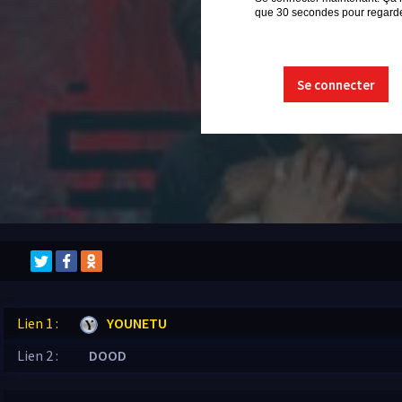
que 30 secondes pour regarder
Se connecter
Lien 1 :
YOUNETU
Lien 2 :
DOOD