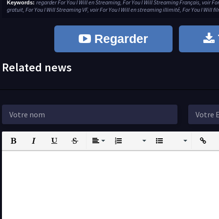
regarder For You I Will en Streaming, For You I Will Streaming Français, voir Fo
Keywords:
gratuit, For You I Will Streaming VF, voir For You I Will en streaming illimité, For You I Will f
Regarder
Related news
Bold
Italic
Underline
Strikethrough
Align
Ordered List
Unordered List
Insert L
I