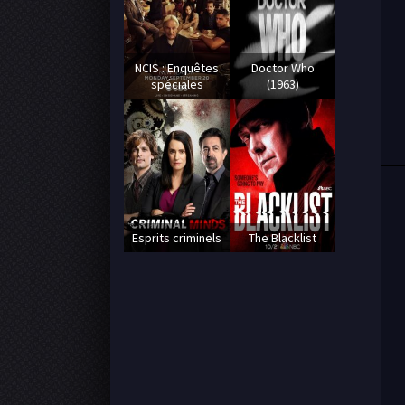
NCIS : Enquêtes
Doctor Who
spéciales
(1963)
Esprits criminels
The Blacklist