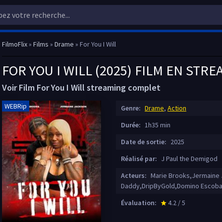
FilmoFlix
»
Films
»
Drame
» For You I Will
FOR YOU I WILL (2025) FILM EN STR
Voir Film For You I Will streaming complet
WEBRip
Genre:
Drame
,
Action
Durée:
1h35 min
Date de sortie:
2025
Réalisé par:
J Paul the Demigod
Acteurs:
Marie Brooks,Jermaine
Daddy,DripByGold,Domino Escobar,
Évaluation:
4.2 / 5
star_rate