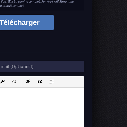
r You I Will Streaming complet, For You I Will Streaming
ilm gratuit complet
Télécharger
ink
nsert protected link
Emoticons
Insert hidden text
Insert Quote
Insert spoiler