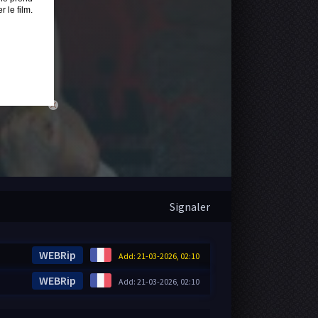
 le film.
close
Signaler
WEBRip
Add: 21-03-2026, 02:10
WEBRip
Add: 21-03-2026, 02:10