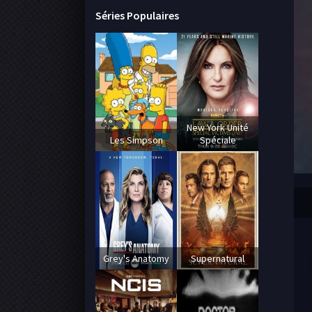
Séries Populaires
New York Unité
Les Simpson
Spéciale
Grey's Anatomy
Supernatural