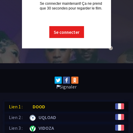
Se connecter maintenant! Ça ne prend
que 30 secondes pour regarder le film.
Se connecter
close
Signaler
Lien 1 :
DOOD
Lien 2 :
UQLOAD
Lien 3 :
VIDOZA