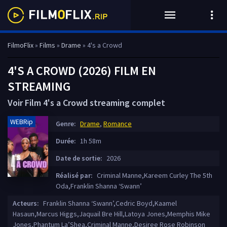
FilmoFlix
»
Films
»
Drame
» 4's a Crowd
4'S A CROWD (2026) FILM EN
STREAMING
Voir Film 4's a Crowd streaming complet
WEBRip
Genre:
Drame
,
Romance
Durée:
1h 58m
Date de sortie:
2026
Réalisé par:
Criminal Manne,Kareem Curley The 5th
Oda,Franklin Shanna ‘Swann’
Acteurs:
Franklin Shanna ‘Swann’,Cedric Boyd,Kaamel
Hasaun,Marcus Higgs,Jaquail Bre Hill,Latoya Jones,Memphis Mike
Jones,Phantum La’Shea,Criminal Manne,Desiree Rose Robinson