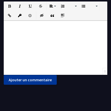
Bold
Italic
Underline
Strikethrough
Align
Ordered List
Unordered List
Insert Link
Insert protected link
Emoticons
Insert hidden text
Insert Quote
Insert spoiler
0
Ajouter un commentaire