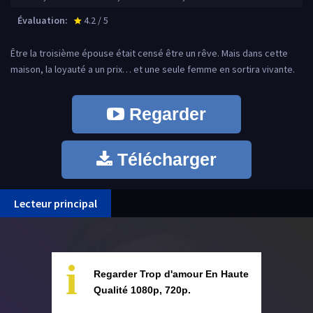
Évaluation:
4.2 / 5
star_rate
Être la troisième épouse était censé être un rêve. Mais dans cette
maison, la loyauté a un prix… et une seule femme en sortira vivante.
Regarder
Télécharger
Lecteur principal
i
Regarder Trop d'amour En Haute
Qualité 1080p, 720p.