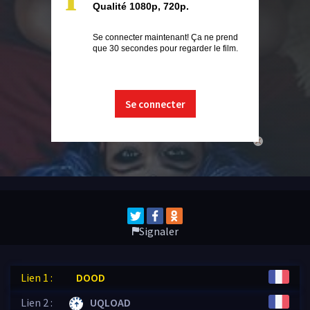
Qualité 1080p, 720p.
Se connecter maintenant! Ça ne prend
que 30 secondes pour regarder le film.
Se connecter
close
Signaler
Lien 1 :
DOOD
Lien 2 :
UQLOAD