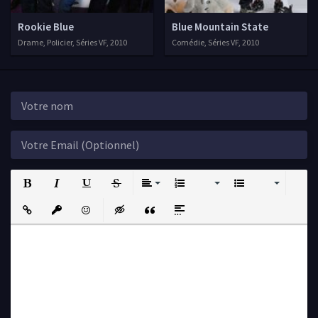
Rookie Blue
Blue Mountain State
Drame, Policier, Séries VF, 2010
Comédie, Séries VF, 2010
Bold
Italic
Underline
Strikethrough
Align
Ordered List
Unordered List
Insert Link
Insert protected link
Emoticons
Insert hidden text
Insert Quote
Insert spoiler