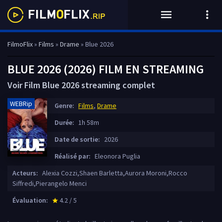
FilmoFlix
»
Films
»
Drame
» Blue 2026
BLUE 2026 (2026) FILM EN STREAMING
Voir Film Blue 2026 streaming complet
WEBRip
Genre:
Films
,
Drame
Durée:
1h 58m
Date de sortie:
2026
Réalisé par:
Eleonora Puglia
Acteurs:
Alexia Cozzi,Shaen Barletta,Aurora Moroni,Rocco
Siffredi,Pierangelo Menci
Évaluation:
4.2 / 5
star_rate