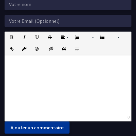
Bold
Italic
Underline
Strikethrough
Align
Ordered List
Unordered List
Insert Link
Insert protected link
Emoticons
Insert hidden text
Insert Quote
Insert spoiler
0
Ajouter un commentaire