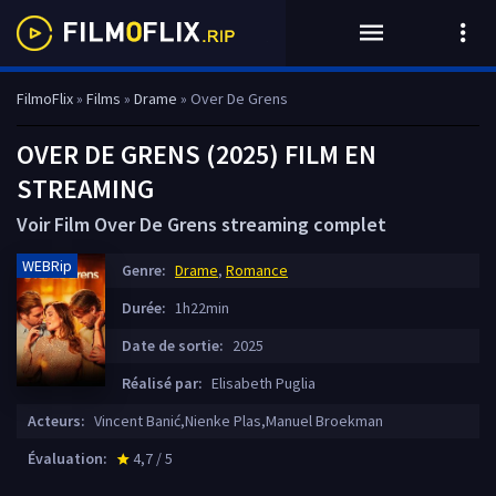
FilmoFlix
»
Films
»
Drame
» Over De Grens
OVER DE GRENS (2025) FILM EN
STREAMING
Voir Film Over De Grens streaming complet
WEBRip
Genre:
Drame
,
Romance
Durée:
1h22min
Date de sortie:
2025
Réalisé par:
Elisabeth Puglia
Acteurs:
Vincent Banić,Nienke Plas,Manuel Broekman
Évaluation:
4,7 / 5
star_rate