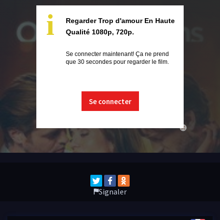
i
Regarder Trop d'amour En Haute
Qualité 1080p, 720p.
Se connecter maintenant! Ça ne prend
que 30 secondes pour regarder le film.
Se connecter
close
Signaler