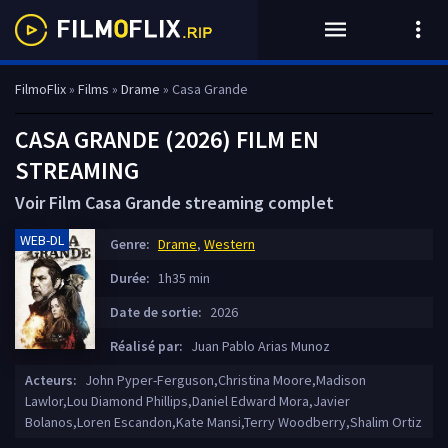
FilmoFlix
»
Films
»
Drame
» Casa Grande
CASA GRANDE (2026) FILM EN
STREAMING
Voir Film Casa Grande streaming complet
WEB-DL
Genre:
Drame
,
Western
Durée:
1h35 min
Date de sortie:
2026
Réalisé par:
Juan Pablo Arias Munoz
Acteurs:
John Pyper-Ferguson,Christina Moore,Madison
Lawlor,Lou Diamond Phillips,Daniel Edward Mora,Javier
Bolanos,Loren Escandon,Kate Mansi,Terry Woodberry,Shalim Ortiz