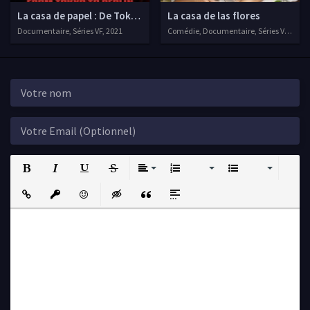
La casa de papel : De Tokyo à Berlin
La casa de las flores
Documentaire, Séries VF, 2021
Comédie, Documentaire, Séries VOSTFR,
Bold
Italic
Underline
Strikethrough
Align
Ordered List
Unordered List
Insert Link
Insert protected link
Emoticons
Insert hidden text
Insert Quote
Insert spoiler