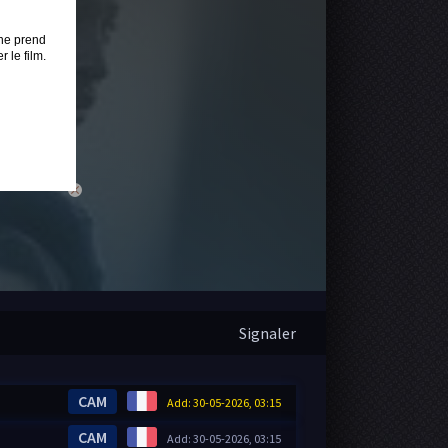
ne prend
 le film.
close
Signaler
CAM
Add: 30-05-2026, 03:15
CAM
Add: 30-05-2026, 03:15