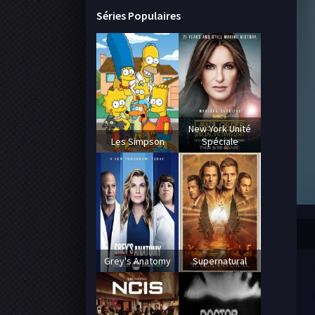
Séries Populaires
New York Unité
Les Simpson
Spéciale
Grey's Anatomy
Supernatural