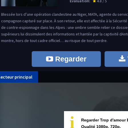
Évaluation:
4.8 / 5
star_rate
Blessée lors d’une opération clandestine au Niger, MATA, agente du service
compagnon capturé sur place. À son retour, elle est affectée à la Sécurité I
de contre-espionnage dans les Alpes : une ombre semble relier ce dossie
supérieurs lui dissimulent des informations et hantée par la captivité dAnt
montre, hors de tout cadre officiel… au risque de tout perdre.
Regarder
Lecteur principal
i
Regarder Trop d'amour 
Qualité 1080p, 720p.