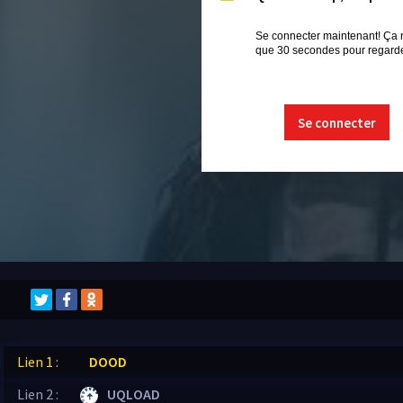
Se connecter maintenant! Ça 
que 30 secondes pour regarder
Se connecter
Lien 1 :
DOOD
Lien 2 :
UQLOAD