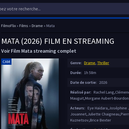
FilmoFlix
»
Films
»
Drame
» Mata
MATA (2026) FILM EN STREAMING
Voir Film Mata streaming complet
CAM
Genre:
Drame
,
Thriller
Durée:
1h 58m
Date de sortie:
2026
Réalisé par:
Rachel Lang,Clémenc
Mauguit,Morgane Aubert-Bourdon
Acteurs:
Eye Haïdara,Joséphine 
Jouannet,Juliette Chaigneau,Pierr
Kuznetsov,Brice Bexter