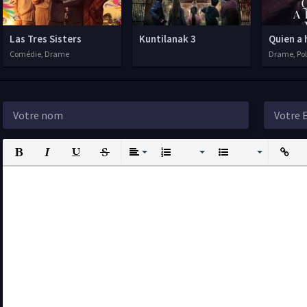
Las Tres Sisters
Kuntilanak 3
Quien a 
Comédie, Drame
Drame, Poli
Bold
Italic
Underline
Strikethrough
Align
Ordered List
Unordered List
Insert L
I