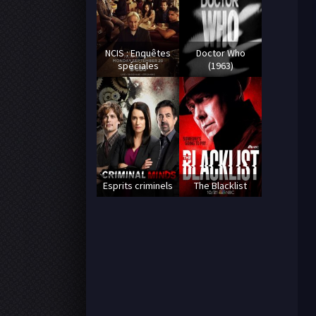
NCIS : Enquêtes
Doctor Who
spéciales
(1963)
Esprits criminels
The Blacklist