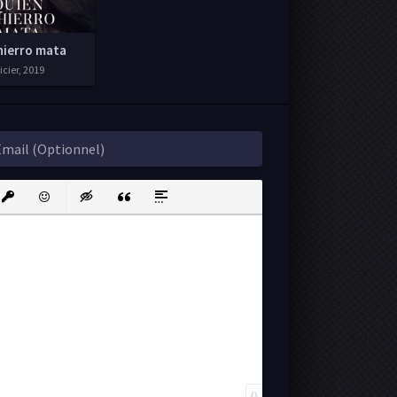
hierro mata
cier, 2019
ink
nsert protected link
Emoticons
Insert hidden text
Insert Quote
Insert spoiler
0