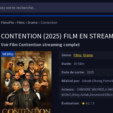
FilmoFlix
»
Films
»
Drame
» Contention
CONTENTION (2025) FILM EN STREA
Voir Film Contention streaming complet
WEBRip
Genre:
Films
,
Drame
Durée:
1h 58m
Date de sortie:
2025
Réalisé par:
Uduak-Obong Patric
Acteurs:
CHINYERE WILFRED,AJI
IDOKO,Roxy Antak,Desmond Elliot
Évaluation:
4.1 / 5
star_rate