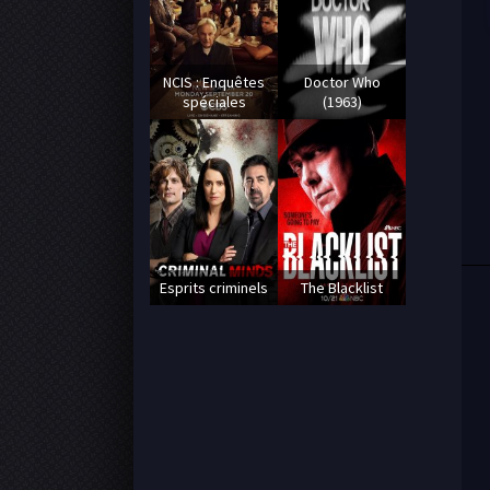
NCIS : Enquêtes
Doctor Who
spéciales
(1963)
Esprits criminels
The Blacklist