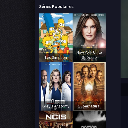
Séries Populaires
New York Unité
Les Simpson
Spéciale
Grey's Anatomy
Supernatural