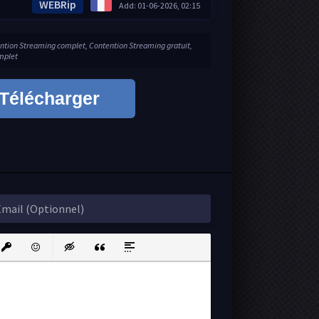
WEBRip
Add: 01-06-2026, 02:15
ention Streaming complet, Contention Streaming gratuit,
omplet
Télécharger
ink
nsert protected link
Emoticons
Insert hidden text
Insert Quote
Insert spoiler