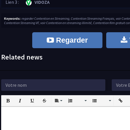
Lien 3 :
VIDOZA
regarder Contention en Streaming, Contention Streaming Français, voir Cont
Keywords:
Contention Streaming VF, voir Contention en streaming illimité, Contention film gratuit c
Regarder
Related news
Bold
Italic
Underline
Strikethrough
Align
Ordered List
Unordered List
Insert L
I