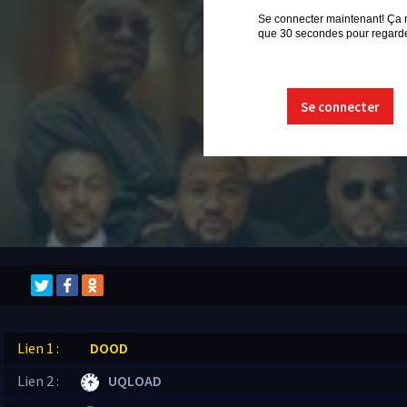
Se connecter maintenant! Ça 
que 30 secondes pour regarder
Se connecter
Lien 1 :
DOOD
Lien 2 :
UQLOAD