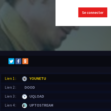
Se connecter
Lien 1 :
YOUNETU
Lien 2 :
DOOD
Lien 3 :
UQLOAD
Lien 4 :
UPTOSTREAM