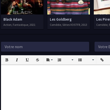
Black Adam
Les Goldberg
Les Pire
Action, Fantastique, 2021
Comédie, Séries VOSTFR, 2013
Comédie, S
Bold
Italic
Underline
Strikethrough
Align
Ordered List
Unordered List
Insert L
I