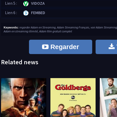
Lien 5 :
VIDOZA
Lien 6 :
FEMBED
regarder Adam en Streaming, Adam Streaming Français, voir Adam Streaming 
Keywords:
Adam en streaming illimité, Adam film gratuit complet
Regarder
Related news