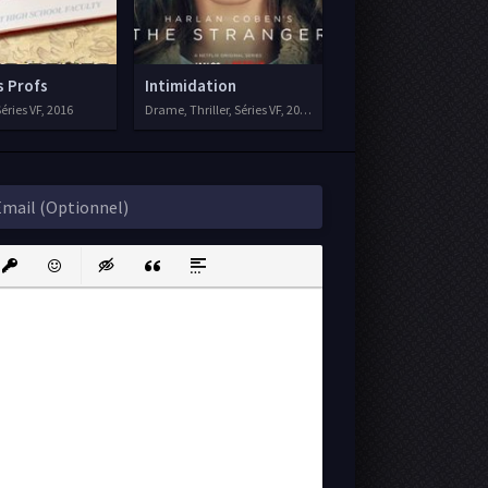
s Profs
Intimidation
éries VF, 2016
Drame, Thriller, Séries VF, 2020
ink
nsert protected link
Emoticons
Insert hidden text
Insert Quote
Insert spoiler