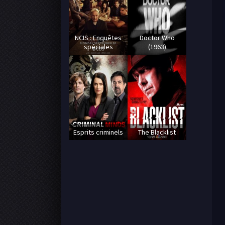
NCIS : Enquêtes
Doctor Who
spéciales
(1963)
Esprits criminels
The Blacklist