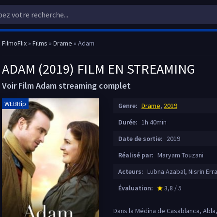
FilmoFlix
»
Films
»
Drame
» Adam
ADAM (2019) FILM EN STREAMING
Voir Film Adam streaming complet
WEBRip
Genre:
Drame
,
2019
Durée:
1h 40min
Date de sortie:
2019
Réalisé par:
Maryam Touzani
Acteurs:
Lubna Azabal, Nisrin Er
Évaluation:
3,8 / 5
star_rate
Dans la Médina de Casablanca, Abla, 