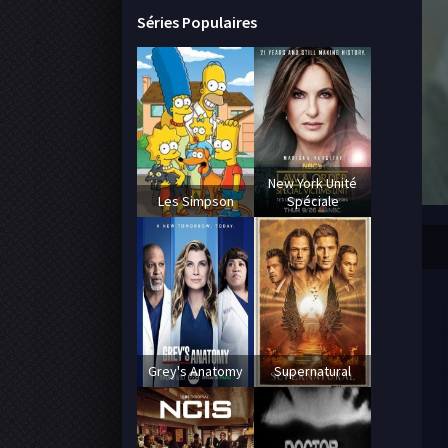
Séries Populaires
New York Unité
Les Simpson
Spéciale
Grey's Anatomy
Supernatural