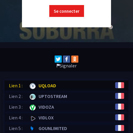
Se connecter
close
Signaler
Lien 1 :
UQLOAD
Lien 2 :
UPTOSTREAM
Lien 3 :
VIDOZA
Lien 4 :
VIDLOX
Lien 5 :
GOUNLIMITED