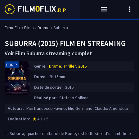
FilmoFlix
»
Films
»
Drame
» Suburra
SUBURRA (2015) FILM EN STREAMING
Voir Film Suburra streaming complet
BDRIP
Genre:
Drame
,
Thriller
,
2015
Durée:
2h 15min
Date de sortie:
2015
Réalisé par:
Stefano Sollima
Acteurs:
Pierfrancesco Favino, Elio Germano, Claudio Amendola
Évaluation:
4,1 / 5
star_rate
La Suburra, quartier malfamé de Rome, est le théâtre d’un ambitieux