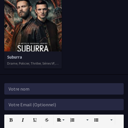
Suburra
Drame, Policier, Thriller, Séries VF, 2017
Bold
Italic
Underline
Strikethrough
Align
Ordered List
Unordered List