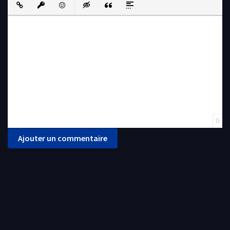
Insert Link
Insert protected link
Emoticons
Insert hidden text
Insert Quote
Insert spoiler
0
Ajouter un commentaire