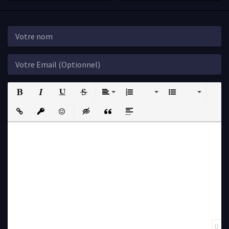
Bold
Italic
Underline
Strikethrough
Align
Ordered List
Unordered List
Insert Link
Insert protected link
Emoticons
Insert hidden text
Insert Quote
Insert spoiler
0