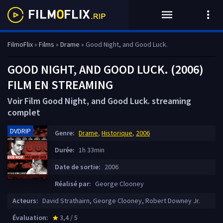
FilmoFlix
»
Films
»
Drame
» Good Night, and Good Luck.
GOOD NIGHT, AND GOOD LUCK. (2006)
FILM EN STREAMING
Voir Film Good Night, and Good Luck. streaming
complet
DVDRIP
Genre:
Drame
,
Historique
,
2006
Durée:
1h 33min
Date de sortie:
2006
Réalisé par:
George Clooney
Acteurs:
David Strathairn, George Clooney, Robert Downey Jr.
Évaluation:
3,4 / 5
star_rate