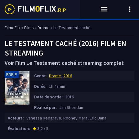
FilmoFlix
»
Films
»
Drame
» Le Testament caché
LE TESTAMENT CACHÉ (2016) FILM EN
STREAMING
Voir Film Le Testament caché streaming complet
BDRIP
Genre:
Drame
,
2016
Durée:
1h 48min
Date de sortie:
2016
Réalisé par:
Jim Sheridan
Acteurs:
Vanessa Redgrave, Rooney Mara, Eric Bana
Évaluation:
3,2 / 5
star_rate