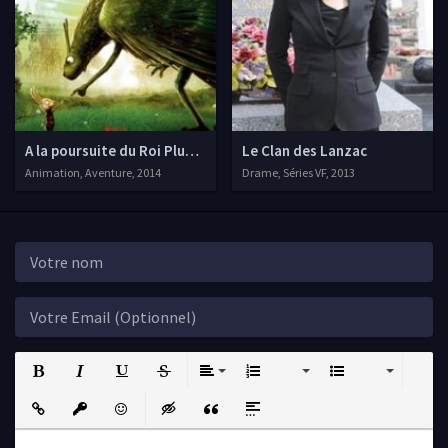
A la poursuite du Roi Plumes
Le Clan des Lanzac
Animation, Aventure, 2014
Drame, Séries VF, 2013
Bold
Italic
Underline
Strikethrough
Align
Ordered List
Unordered List
Insert Link
Insert protected link
Emoticons
Insert hidden text
Insert Quote
Insert spoiler