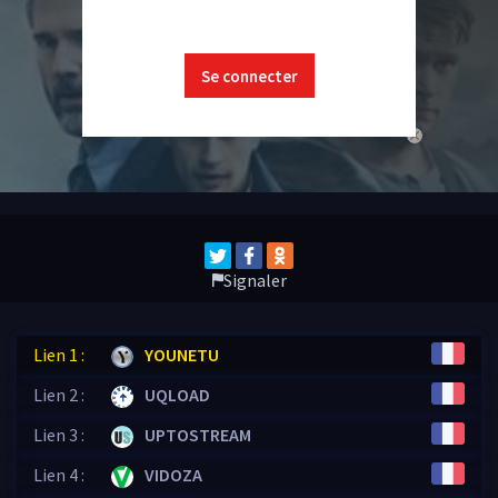
Se connecter
close
Signaler
Lien 1 :
YOUNETU
Lien 2 :
UQLOAD
Lien 3 :
UPTOSTREAM
Lien 4 :
VIDOZA