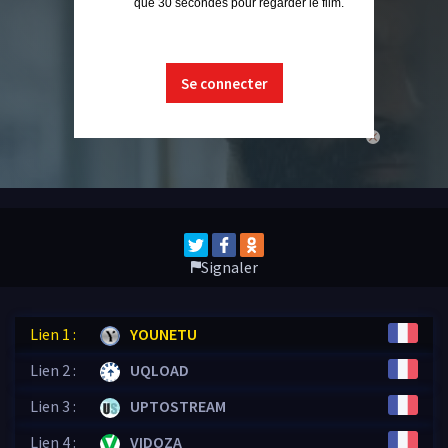
que 30 secondes pour regarder le film.
Se connecter
close
Signaler
Lien 1 :
YOUNETU
Lien 2 :
UQLOAD
Lien 3 :
UPTOSTREAM
Lien 4 :
VIDOZA