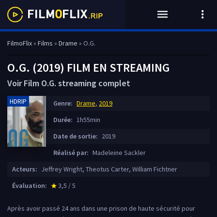
FilmoFlix
»
Films
»
Drame
» O.G.
O.G. (2019) FILM EN STREAMING
Voir Film O.G. streaming complet
HDRIP
Genre:
Drame
,
2019
Durée:
1h55min
Date de sortie:
2019
Réalisé par:
Madeleine Sackler
Acteurs:
Jeffrey Wright, Theotus Carter, William Fichtner
Évaluation:
3,5 / 5
star_rate
Après avoir passé 24 ans dans une prison de haute sécurité pour