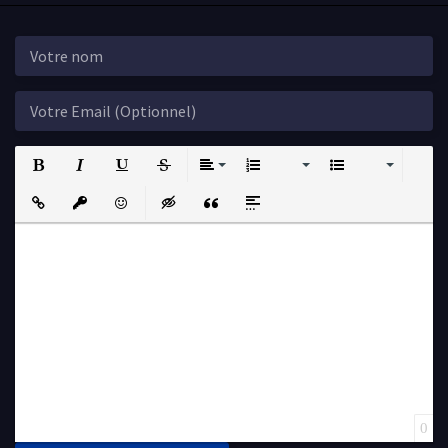
Bold
Italic
Underline
Strikethrough
Align
Ordered List
Unordered List
Insert Link
Insert protected link
Emoticons
Insert hidden text
Insert Quote
Insert spoiler
0