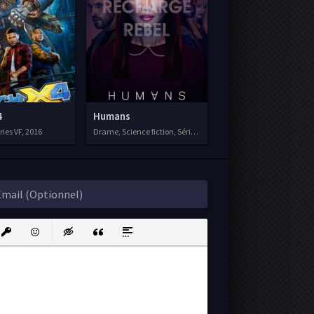
4
Humans
ries VF, 2016
Drame, Science fiction, Séries VF, 2015
ink
nsert protected link
Emoticons
Insert hidden text
Insert Quote
Insert spoiler