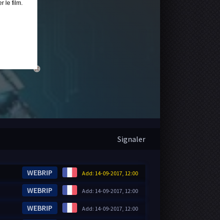
 le film.
close
Signaler
WEBRIP
Add: 14-09-2017, 12:00
WEBRIP
Add: 14-09-2017, 12:00
WEBRIP
Add: 14-09-2017, 12:00