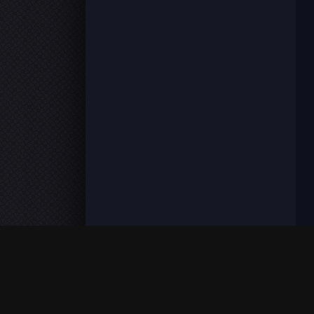
FilmoFlix met à votre disposition une grande panoplie de f