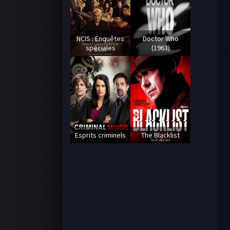
NCIS : Enquêtes
Doctor Who
spéciales
(1963)
Esprits criminels
The Blacklist