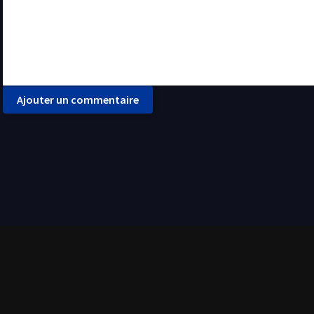
Ajouter un commentaire
ilms et séries de tout genre. Tout est disponible en streaming gratuit et en français (VF - 