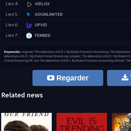
Lien 4 :
VIDLOX
Lien 5 :
GOUNLIMITED
Lien 6 :
UPVID
Lien 7 :
FEMBED
regarder The Adventure of A.R.I. My Robot Friend en Streaming, The Adventure o
Keywords:
Adventure of A.R.I. My Robot Friend Streaming complet, The Adventure of A.R.I. My Robot Fr
Friend Streaming VF, voir The Adventure of A.R.I. My Robot Friend en streaming illimité, The
Regarder
Related news