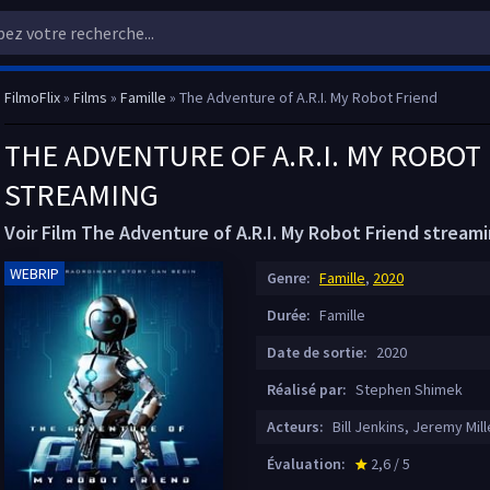
FilmoFlix
»
Films
»
Famille
» The Adventure of A.R.I. My Robot Friend
THE ADVENTURE OF A.R.I. MY ROBOT 
STREAMING
Voir Film The Adventure of A.R.I. My Robot Friend strea
WEBRIP
Genre:
Famille
,
2020
Durée:
Famille
Date de sortie:
2020
Réalisé par:
Stephen Shimek
Acteurs:
Bill Jenkins, Jeremy Mill
Évaluation:
2,6 / 5
star_rate