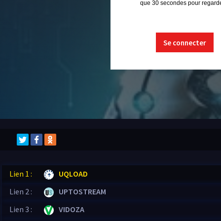
que 30 secondes pour regarder
Se connecter
Lien 1 :
UQLOAD
Lien 2 :
UPTOSTREAM
Lien 3 :
VIDOZA