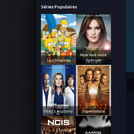
Séries Populaires
New York Unité
Les Simpson
Spéciale
Grey's Anatomy
Supernatural