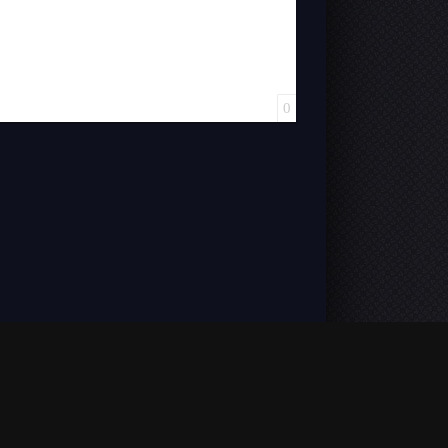
0
VOSTFR). L'accès est illimité et aucun