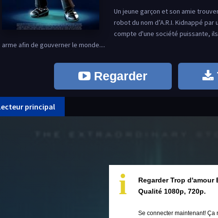
Un jeune garçon et son amie trouve
robot du nom d’A.R.I. Kidnappé par u
compte d'une société puissante, il
arme afin de gouverner le monde....
Regarder
Lecteur principal
i
Regarder Trop d'amour 
Qualité 1080p, 720p.
Se connecter maintenant! Ça 