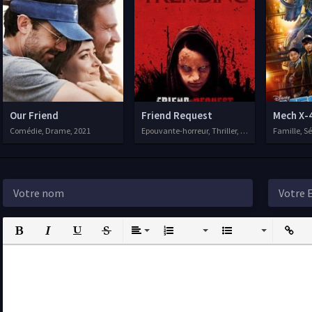
Our Friend
Friend Request
Mech X-
Comédie, Drame, 2021
Epouvante-horreur, Thriller, 2016
Famille, Sé
Bold
Italic
Underline
Strikethrough
Align
Ordered List
Unordered List
Insert L
I