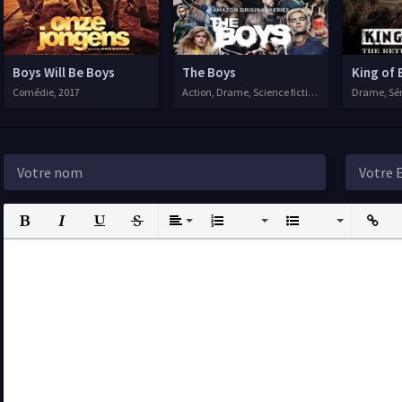
Boys Will Be Boys
The Boys
King of 
Comédie, 2017
Action, Drame, Science fiction, Séries VF, 2019
Drame, Sér
Bold
Italic
Underline
Strikethrough
Align
Ordered List
Unordered List
Insert L
I