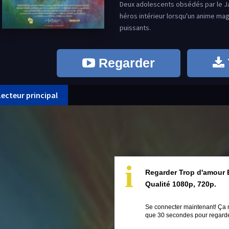
Deux adolescents obsédés par le Ja
héros intérieur lorsqu'un anime ma
puissants.
Regarder
Lecteur principal
i
Regarder Trop d'amour 
Qualité 1080p, 720p.
Se connecter maintenant! Ça 
que 30 secondes pour regarder