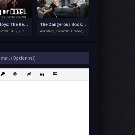
Boys: The Return of the King
The Dangerous Book for Boys
ies VOSTFR, 2021
Aventure, Comédie, Drame, Séries VF, 2018
ink
nsert protected link
Emoticons
Insert hidden text
Insert Quote
Insert spoiler