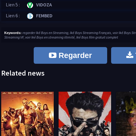
Lien 5 :
VIDOZA
Lien 6 :
FEMBED
regarder Iké Boys en Streaming, Iké Boys Streaming Français, voir Iké Boys St
Keywords:
Streaming VF, voir Iké Boys en streaming illimité, Iké Boys film gratuit complet
Regarder
Related news