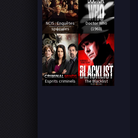
NCIS : Enquêtes
Doctor Who
spéciales
(1963)
Esprits criminels
The Blacklist