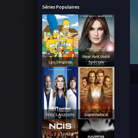
Séries Populaires
New York Unité
Les Simpson
Spéciale
Grey's Anatomy
Supernatural