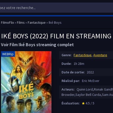
FilmoFlix
»
Films
»
Fantastique
» Iké Boys
IKÉ BOYS (2022) FILM EN STREAMING
Voir Film Iké Boys streaming complet
WEBRip
Genre:
Fantastique
,
Aventure
Durée:
1h 28m
Date de sortie:
2022
Réalisé par:
Eric McEver
Acteurs:
Quinn Lord,Ronak Gandhi
Browder,Saylor Bell Curda,Sam A
Évaluation:
4.5 / 5
star_rate