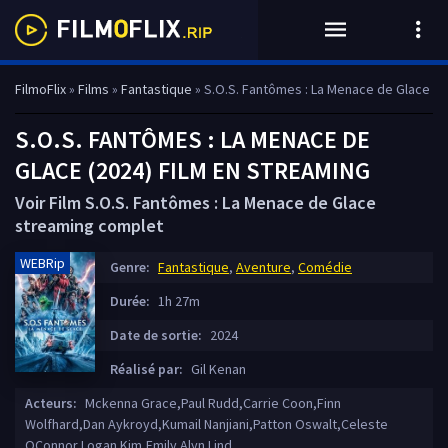
FilmoFlix
»
Films
»
Fantastique
» S.O.S. Fantômes : La Menace de Glace
S.O.S. FANTÔMES : LA MENACE DE
GLACE (2024) FILM EN STREAMING
Voir Film S.O.S. Fantômes : La Menace de Glace
streaming complet
WEBRip
Genre:
Fantastique
,
Aventure
,
Comédie
Durée:
1h 27m
Date de sortie:
2024
Réalisé par:
Gil Kenan
Acteurs:
Mckenna Grace,Paul Rudd,Carrie Coon,Finn
Wolfhard,Dan Aykroyd,Kumail Nanjiani,Patton Oswalt,Celeste
OConnor,Logan Kim,Emily Alyn Lind