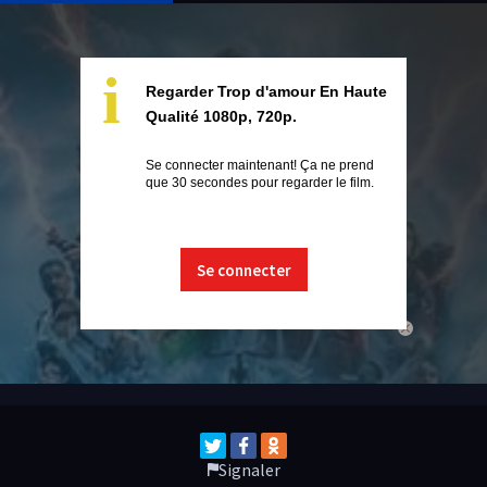
i
Regarder Trop d'amour En Haute
Qualité 1080p, 720p.
Se connecter maintenant! Ça ne prend
que 30 secondes pour regarder le film.
Se connecter
close
Signaler