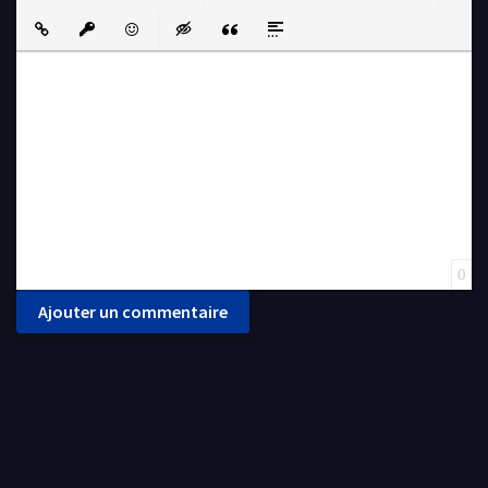
Bold
Italic
Underline
Strikethrough
Align
Ordered List
Unordered List
Insert Link
Insert protected link
Emoticons
Insert hidden text
Insert Quote
Insert spoiler
0
Ajouter un commentaire