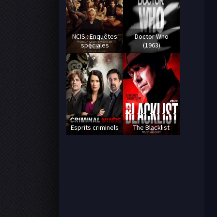
NCIS : Enquêtes
Doctor Who
spéciales
(1963)
Esprits criminels
The Blacklist