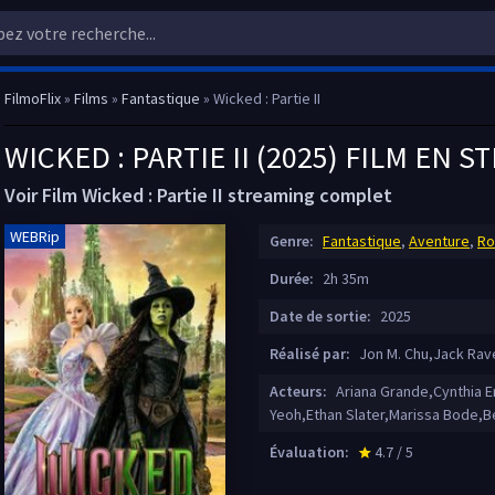
FilmoFlix
»
Films
»
Fantastique
» Wicked : Partie II
WICKED : PARTIE II (2025) FILM EN 
Voir Film Wicked : Partie II streaming complet
WEBRip
Genre:
Fantastique
,
Aventure
,
Ro
Durée:
2h 35m
Date de sortie:
2025
Réalisé par:
Jon M. Chu,Jack Rave
Acteurs:
Ariana Grande,Cynthia E
Yeoh,Ethan Slater,Marissa Bode
Évaluation:
4.7 / 5
star_rate