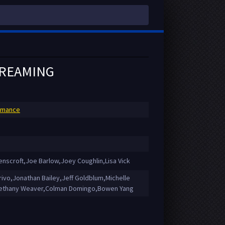
STREAMING
mance
nscroft,Joe Barlow,Joey Coughlin,Lisa Vick
rivo,Jonathan Bailey,Jeff Goldblum,Michelle
,Bethany Weaver,Colman Domingo,Bowen Yang