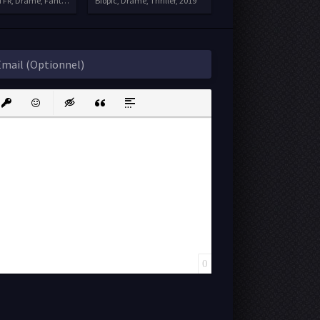
TFR, Drame, Fantastique, Science fiction
Biopic, Drame, Thriller, 2019
ink
nsert protected link
Emoticons
Insert hidden text
Insert Quote
Insert spoiler
0