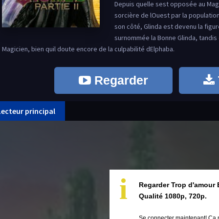
Depuis quelle sest opposée au Mag
sorcière de lOuest par la populatio
son côté, Glinda est devenu la figu
surnommée la Bonne Glinda, tandis q
Magicien, bien quil doute encore de la culpabilité dElphaba.
Regarder
Lecteur principal
i
Regarder Trop d'amour 
Qualité 1080p, 720p.
Se connecter maintenant! Ça 