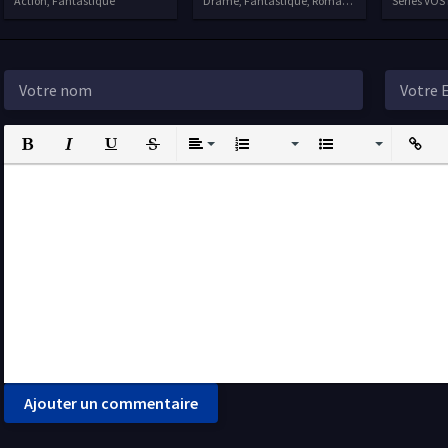
Action, Fantastique
Drame, Fantastique, Romance
Séries VOS
Bold
Italic
Underline
Strikethrough
Align
Ordered List
Unordered List
Insert L
I
Ajouter un commentaire