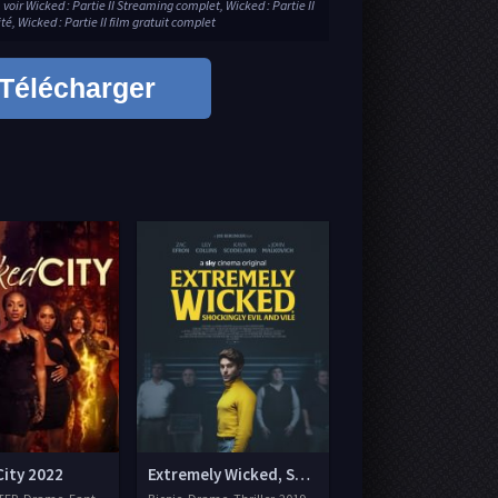
 voir Wicked : Partie II Streaming complet, Wicked : Partie II
té, Wicked : Partie II film gratuit complet
Télécharger
City 2022
Extremely Wicked, Shockingly Evil and Vile