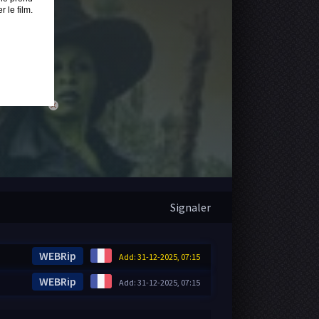
 le film.
close
Signaler
WEBRip
Add: 31-12-2025, 07:15
WEBRip
Add: 31-12-2025, 07:15