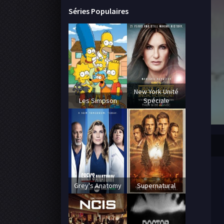
Séries Populaires
New York Unité
Les Simpson
Spéciale
Grey's Anatomy
Supernatural