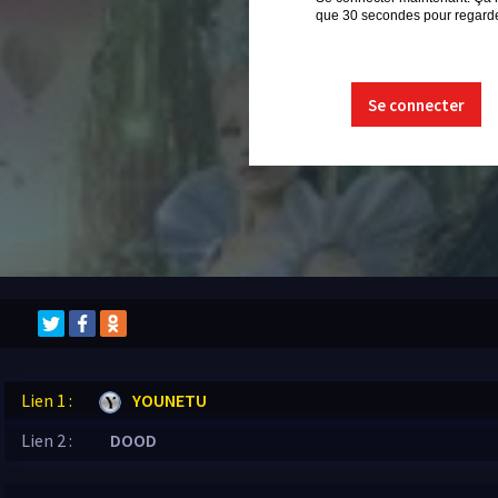
que 30 secondes pour regarder
Se connecter
Lien 1 :
YOUNETU
Lien 2 :
DOOD