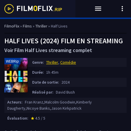
FilmoFlix
»
Films
»
Thriller
» Half Lives
HALF LIVES (2024) FILM EN STREAMING
Voir Film Half Lives streaming complet
WEBRip
Genre:
Thriller
,
Comédie
Durée:
1h 45m
Date de sortie:
2024
Réalisé par:
David Bush
Acteurs:
Fran Kranz,Malcolm Goodwin,Kimberly
Daugherty,Nicoye Banks,Jason Kirkpatrick
Évaluation:
4.5 / 5
star_rate