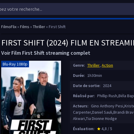
FilmoFlix
»
Films
»
Thriller
» First Shift
FIRST SHIFT (2024) FILM EN STREAM
Voir Film First Shift streaming complet
Blu-Ray 1080p
Genre:
Thriller
,
Action
Durée:
1h30min
Date de sortie:
2024
Réalisé par:
Phillip Rush,Béla Bap
Acteurs:
Gino Anthony Pesi,Krist
Carpenter,Daniel Sauli,Brandi B
Akwari,Tia Dionne Hodge
Évaluation:
4,8 / 5
star_rate