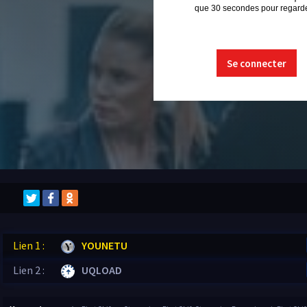
que 30 secondes pour regarder
Se connecter
Lien 1 :
YOUNETU
Lien 2 :
UQLOAD