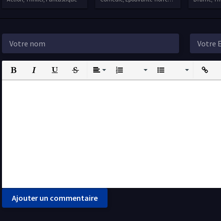
Bold
Italic
Underline
Strikethrough
Align
Ordered List
Unordered List
Insert L
I
Ajouter un commentaire