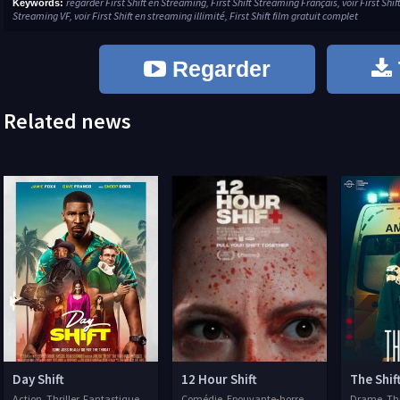
regarder First Shift en Streaming, First Shift Streaming Français, voir First Shif
Keywords:
Streaming VF, voir First Shift en streaming illimité, First Shift film gratuit complet
Regarder
Related news
Day Shift
12 Hour Shift
The Shif
Action, Thriller, Fantastique
Comédie, Epouvante-horreur, Thriller, 2020
Drame, Thri