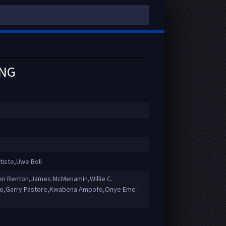
ING
tiste,Uwe Boll
en Renton,James McMenamin,Willie C.
ravo,Garry Pastore,Kwabena Ampofo,Onye Eme-