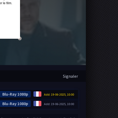
 le film.
close
Signaler
Blu-Ray 1080p
Add: 19-06-2025, 10:00
Blu-Ray 1080p
Add: 19-06-2025, 10:00