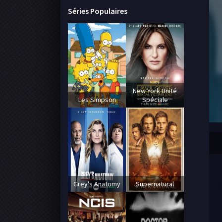
Séries Populaires
New York Unité
Les Simpson
Spéciale
Grey's Anatomy
Supernatural