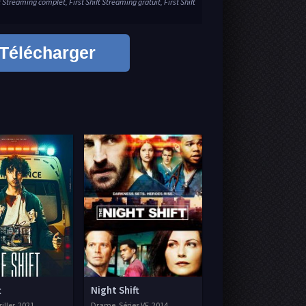
t Streaming complet, First Shift Streaming gratuit, First Shift
Télécharger
t
Night Shift
ller, 2021
Drame, Séries VF, 2014