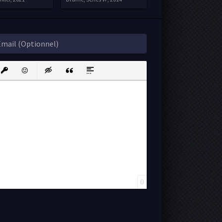
ink
nsert protected link
Emoticons
Insert hidden text
Insert Quote
Insert spoiler
0