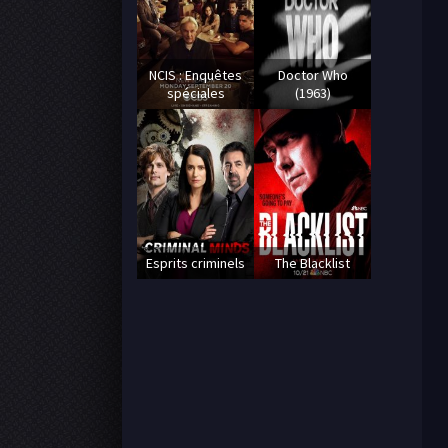
NCIS : Enquêtes
Doctor Who
spéciales
(1963)
Esprits criminels
The Blacklist