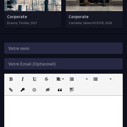
Corporate
Corporate
Drame, Thriller, 2017
Comédie, Séries VOSTFR, 2018
Bold
Italic
Underline
Strikethrough
Align
Ordered List
Unordered List
Insert Link
Insert protected link
Emoticons
Insert hidden text
Insert Quote
Insert spoiler