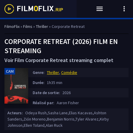
FilmoFlix
»
Films
»
Thriller
» Corporate Retreat
CORPORATE RETREAT (2026) FILM EN
STREAMING
Voir Film Corporate Retreat streaming complet
CAM
Genre:
Thriller
,
Comédie
Durée:
1h35 min
Date de sortie:
2026
Réalisé par:
Aaron Fisher
Acteurs:
Odeya Rush,Sasha Lane,Elias Kacavas,Ashton
Sanders,Zión Moreno,Benjamin Norris,Tyler Alvarez,Kirby
Johnson,Ellen Toland,Alan Ruck