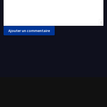
0
Ajouter un commentaire
FilmoFlix met à votre disposition une grande panoplie de films et séries de tout