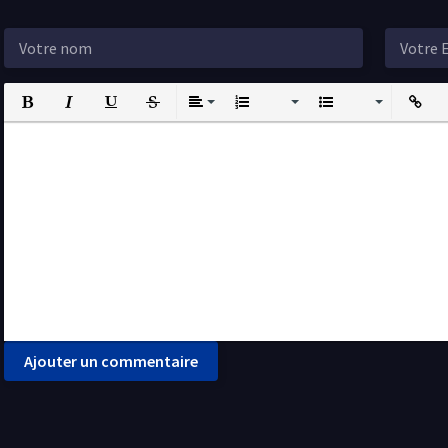
Bold
Italic
Underline
Strikethrough
Align
Ordered List
Unordered List
Insert L
I
Ajouter un commentaire