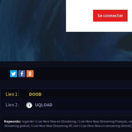
Se connecter
Lien 1 :
DOOD
Lien 2 :
UQLOAD
regarder I Live Here Now en Streaming, I Live Here Now Streaming Français, vo
Keywords:
Streaming gratuit, I Live Here Now Streaming VF, voir I Live Here Now en streaming illimité,