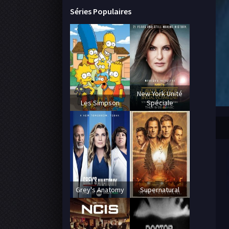
Séries Populaires
New York Unité
Les Simpson
Spéciale
Grey's Anatomy
Supernatural