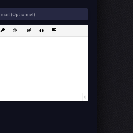
ink
nsert protected link
Emoticons
Insert hidden text
Insert Quote
Insert spoiler
0