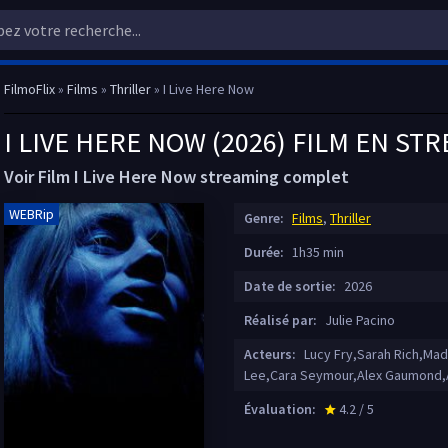
FilmoFlix
»
Films
»
Thriller
» I Live Here Now
I LIVE HERE NOW (2026) FILM EN ST
Voir Film I Live Here Now streaming complet
WEBRip
Genre:
Films
,
Thriller
Durée:
1h35 min
Date de sortie:
2026
Réalisé par:
Julie Pacino
Acteurs:
Lucy Fry,Sarah Rich,Made
Lee,Cara Seymour,Alex Gaumond,A
Évaluation:
4.2 / 5
star_rate