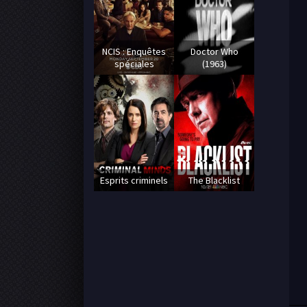
NCIS : Enquêtes
Doctor Who
spéciales
(1963)
Esprits criminels
The Blacklist