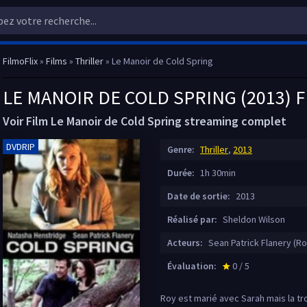
FilmoFlix
»
Films
»
Thriller
» Le Manoir de Cold Spring
LE MANOIR DE COLD SPRING (2013) 
Voir Film Le Manoir de Cold Spring streaming complet
DVDRIP
Genre:
Thriller
,
2013
Durée:
1h 30min
Date de sortie:
2013
Réalisé par:
Sheldon Wilson
Acteurs:
Sean Patrick Flanery (Ro
Évaluation:
0 / 5
star_rate
Roy est marié avec Sarah mais la tr