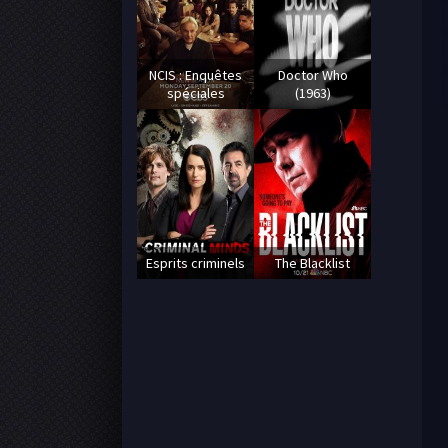
NCIS : Enquêtes
Doctor Who
spéciales
(1963)
Esprits criminels
The Blacklist