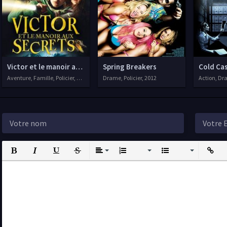
Victor et le manoir aux secrets
Spring Breakers
Cold Cas
Aventure, Famille, Policier, 2013
Drame, Policier, 2012
Action, Dra
Bold
Italic
Underline
Strikethrough
Align
Ordered List
Unordered List
Insert L
I