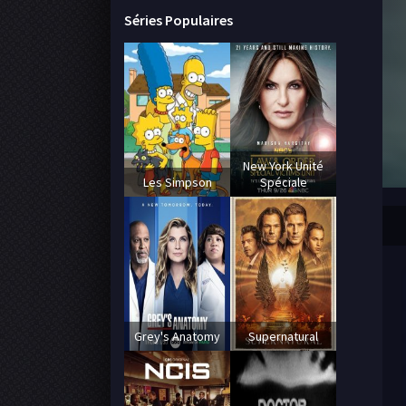
Séries Populaires
New York Unité
Les Simpson
Spéciale
Grey's Anatomy
Supernatural