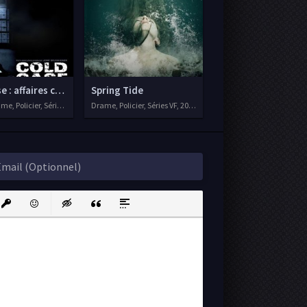
e : affaires classées
Spring Tide
me, Policier, Séries VF, 2003
Drame, Policier, Séries VF, 2016
ink
nsert protected link
Emoticons
Insert hidden text
Insert Quote
Insert spoiler