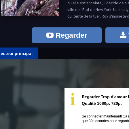
qu'elle est enceinte, il décide de s
ville de l'État de New York. Une nuit
qui tente de la tuer. Roy s'inquiète de
Regarder
Lecteur principal
i
Regarder Trop d'amour 
Qualité 1080p, 720p.
Se connecter maintenant! Ça 
que 30 secondes pour regarder