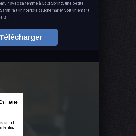
'enfuir avec sa femme à Cold Spring, une petite
, Sarah fait un horrible cauchemar et voit un enfant
 la...
Télécharger
En Haute
ne prend
 le film.