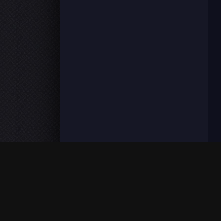
FilmoFlix met à votre disposition une grande panoplie de f