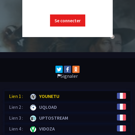
Se connecter
close
Signaler
Lien 1 :
YOUNETU
Lien 2 :
UQLOAD
Lien 3 :
UPTOSTREAM
Lien 4 :
VIDOZA