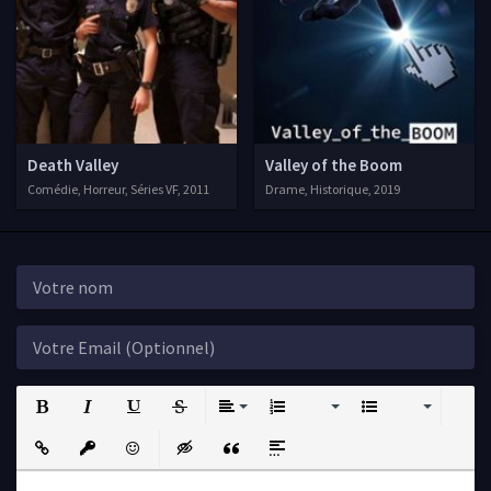
Death Valley
Valley of the Boom
Comédie, Horreur, Séries VF, 2011
Drame, Historique, 2019
Bold
Italic
Underline
Strikethrough
Align
Ordered List
Unordered List
Insert Link
Insert protected link
Emoticons
Insert hidden text
Insert Quote
Insert spoiler