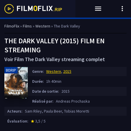
FilmoFlix
»
Films
»
Western
» The Dark Valley
THE DARK VALLEY (2015) FILM EN
STREAMING
Voir Film The Dark Valley streaming complet
BDRIP
Genre:
Western
,
2015
Durée:
1h 40min
Date de sortie:
2015
Réalisé par:
Andreas Prochaska
Acteurs:
Sam Riley, Paula Beer, Tobias Moretti
Évaluation:
3,5 / 5
star_rate