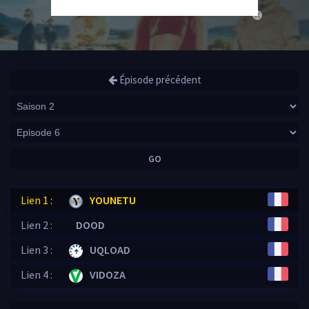
close
Épisode précédent
GO
Lien 1 :
YOUNETU
Lien 2 :
DOOD
Lien 3 :
UQLOAD
Lien 4 :
VIDOZA