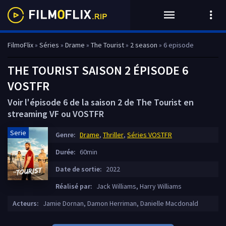
FilmoFlix
»
Séries
»
Drame
»
The Tourist
»
2 season
» 6 episode
THE TOURIST SAISON 2 ÉPISODE 6
VOSTFR
Voir l'épisode 6 de la saison 2 de The Tourist en
streaming VF ou VOSTFR
Serie
Genre:
Drame
,
Thriller
,
Séries VOSTFR
Durée:
60min
Date de sortie:
2022
Réalisé par:
Jack Williams, Harry Williams
Acteurs:
Jamie Dornan, Damon Herriman, Danielle Macdonald