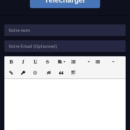
Télécharger
Bold
Italic
Underline
Strikethrough
Align
Ordered List
Unordered List
Insert Link
Insert protected link
Emoticons
Insert hidden text
Insert Quote
Insert spoiler