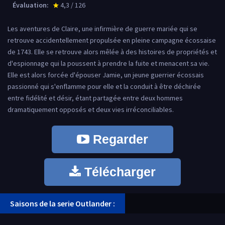
Évaluation:
4,3 / 126
star_rate
Les aventures de Claire, une infirmière de guerre mariée qui se
retrouve accidentellement propulsée en pleine campagne écossaise
de 1743. Elle se retrouve alors mêlée à des histoires de propriétés et
d'espionnage qui la poussent à prendre la fuite et menacent sa vie.
Elle est alors forcée d'épouser Jamie, un jeune guerrier écossais
passionné qui s'enflamme pour elle et la conduit à être déchirée
entre fidélité et désir, étant partagée entre deux hommes
dramatiquement opposés et deux vies irréconciliables.
Regarder
Télécharger
Saisons de la serie Outlander :