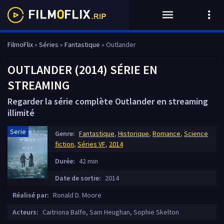
FilmoFlix
»
Séries
»
Fantastique
» Outlander
OUTLANDER (2014) SÉRIE EN
STREAMING
Regarder la série complète Outlander en streaming
illimité
Serie
Genre:
Fantastique
,
Historique
,
Romance
,
Science
fiction
,
Séries VF
,
2014
Durée:
42 min
Date de sortie:
2014
Réalisé par:
Ronald D. Moore
Acteurs:
Caitriona Balfe, Sam Heughan, Sophie Skelton