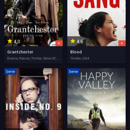
4,0
4.6
Grantchester
Blood
Drame, Policier, Thriller, Séries VF, 2014
Thriller, 2014
Serie
Serie