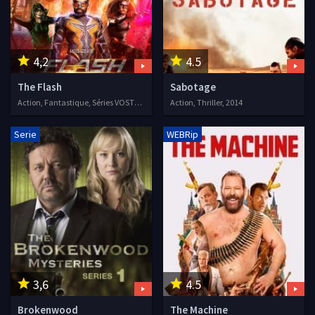
4,2
4.5
The Flash
Sabotage
Action, Fantastique, Séries VOSTFR, 2014
Action, Thriller, 2014
Serie
WEBRip
3,6
4.5
Brokenwood
The Machine