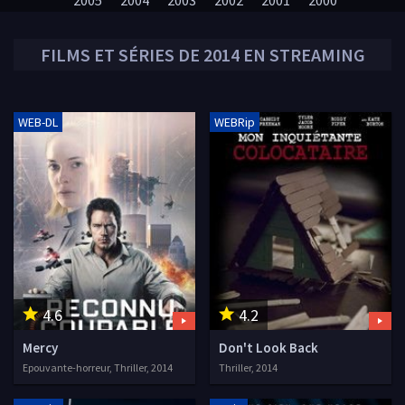
2005
2004
2003
2002
2001
2000
FILMS ET SÉRIES DE
2014
EN STREAMING
WEB-DL
WEBRip
4.6
4.2
Mercy
Don't Look Back
Epouvante-horreur, Thriller, 2014
Thriller, 2014