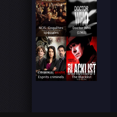
NCIS : Enquêtes
Doctor Who
spéciales
(1963)
Esprits criminels
The Blacklist