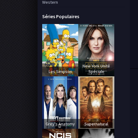
Western
Séries Populaires
New York Unité
Les Simpson
Spéciale
Grey's Anatomy
Supernatural