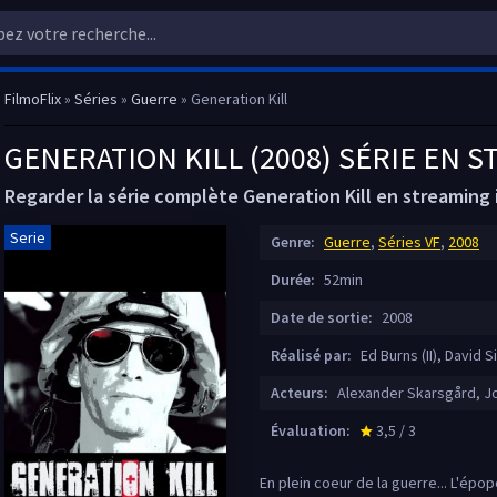
FilmoFlix
»
Séries
»
Guerre
» Generation Kill
GENERATION KILL (2008) SÉRIE EN 
Regarder la série complète Generation Kill en streaming i
Serie
Genre:
Guerre
,
Séries VF
,
2008
Durée:
52min
Date de sortie:
2008
Réalisé par:
Ed Burns (II), David S
Acteurs:
Alexander Skarsgård, Jo
Évaluation:
3,5 / 3
star_rate
En plein coeur de la guerre... L'ép