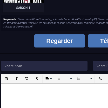
SAISON 1
Generation Kill en Streaming, voir serie Generation Kill streaming VF, Genera
Keywords:
en streaming gratuit, voir tous les épisodes de la série Generation Kill complète, regarde ta
saisons de Generation Kill
Regarder
Té
Bold
Italic
Underline
Strikethrough
Align
Ordered List
Unordered List
Insert L
I