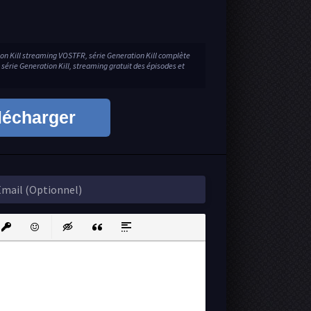
tion Kill streaming VOSTFR, série Generation Kill complète
 série Generation Kill, streaming gratuit des épisodes et
lécharger
ink
nsert protected link
Emoticons
Insert hidden text
Insert Quote
Insert spoiler