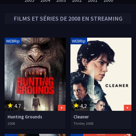
2005
2004
2003
2002
2001
2000
FILMS ET SÉRIES DE
2008
EN STREAMING
WEBRip
WEBRip
4.7
4,2
Hunting Grounds
Cleaner
2008
Thriller, 2008