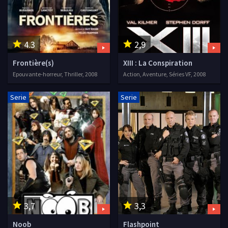
4.3
2,9
Frontière(s)
XIII : La Conspiration
Epouvante-horreur, Thriller, 2008
Action, Aventure, Séries VF, 2008
Serie
Serie
3,7
3,3
Noob
Flashpoint