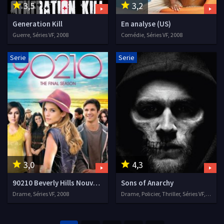
3,5
3,2
Generation Kill
En analyse (US)
Guerre, Séries VF, 2008
Comédie, Séries VF, 2008
Serie
Serie
3,0
4,3
90210 Beverly Hills Nouvelle Génération
Sons of Anarchy
Drame, Séries VF, 2008
Drame, Policier, Thriller, Séries VF, 2008