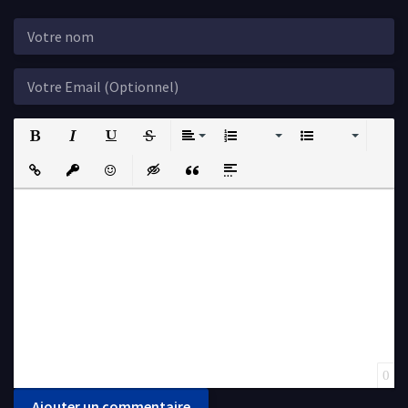
Bold
Italic
Underline
Strikethrough
Align
Ordered List
Unordered List
Insert Link
Insert protected link
Emoticons
Insert hidden text
Insert Quote
Insert spoiler
0
Ajouter un commentaire