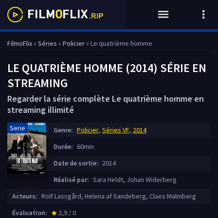
FilmoFlix
»
Séries
»
Policier
» Le quatrième homme
LE QUATRIÈME HOMME (2014) SÉRIE EN
STREAMING
Regarder la série complète Le quatrième homme en
streaming illimité
Serie
Genre:
Policier
,
Séries VF
,
2014
Durée:
60min
Date de sortie:
2014
Réalisé par:
Sara Heldt, Johan Widerberg
Acteurs:
Rolf Lassgård, Helena af Sandeberg, Claes Malmberg
Évaluation:
2,9 / 0
star_rate