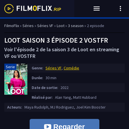
FilmoFlix
»
Séries
»
Séries VF
»
Loot
»
3 season
» 2 episode
LOOT SAISON 3 ÉPISODE 2 VOSTFR
Voir l'épisode 2 de la saison 3 de Loot en streaming
VF ou VOSTFR
Serie
Genre:
Séries VF
,
Comédie
Durée:
30 min
Date de sortie:
2022
Réalisé par:
Alan Yang, Matt Hubbard
Acteurs:
Maya Rudolph, MJ Rodriguez, Joel Kim Booster
Regarder